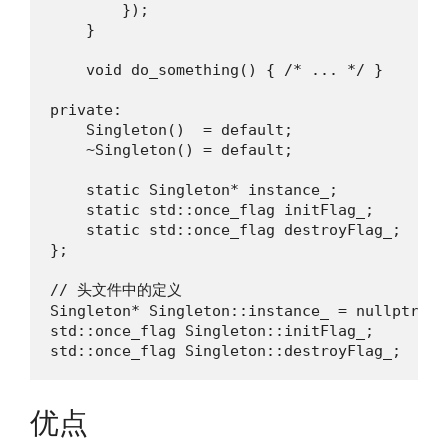
        });

    }

    void do_something() { /* ... */ }

private:

    Singleton()  = default;

    ~Singleton() = default;

    static Singleton* instance_;

    static std::once_flag initFlag_;

    static std::once_flag destroyFlag_;

};

// 头文件中的定义

Singleton* Singleton::instance_ = nullptr;

std::once_flag Singleton::initFlag_;

std::once_flag Singleton::destroyFlag_;
优点