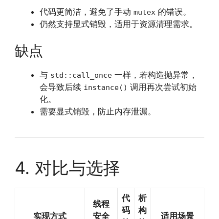
代码更简洁，避免了手动
的错误。
mutex
仍然支持显式销毁，适用于资源清理需求。
缺点
与
一样，若构造抛异常，
std::call_once
会导致后续
调用再次尝试初始
instance()
化。
需要显式销毁，防止内存泄漏。
4. 对比与选择
代
析
线程
码
构
实现方式
安全
适用场景