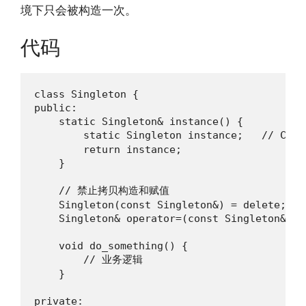
境下只会被构造一次。
代码
class Singleton {

public:

    static Singleton& instance() {

        static Singleton instance;   //
        return instance;

    }

    // 禁止拷贝构造和赋值

    Singleton(const Singleton&) = delete;

    Singleton& operator=(const Singleton&) = 
    void do_something() {

        // 业务逻辑

    }

private:
