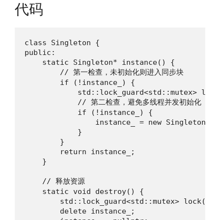
代码
class Singleton {

public:

    static Singleton* instance() {

        // 第一检查，未初始化则进入同步块

        if (!instance_) {

            std::lock_guard<std::mutex> lock(
            // 第二检查，避免多线程并发初始化

            if (!instance_) {

                instance_ = new Singleton();

            }

        }

        return instance_;

    }

    // 释放资源

    static void destroy() {

        std::lock_guard<std::mutex> lock(mute
        delete instance_;
