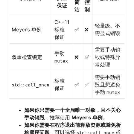
简
控
保证
洁
制
C++11
轻量级、不
Meyer’s 单例
标准
✅
❌
需显式销毁
保证
需要手动销
手动
双重检查锁定
❌
✅
毁或特殊异
mutex
常处理
需要手动销
标准
✅
✅
毁且想避免
std::call_once
保证
手动
mutex
如果你只需要一个全局唯一对象，且不关心
手动销毁
，推荐使用
Meyer’s 单例
。
如果你需要在程序退出前释放资源或避免析
构顺序问题
，可以选择
或
std::call_once