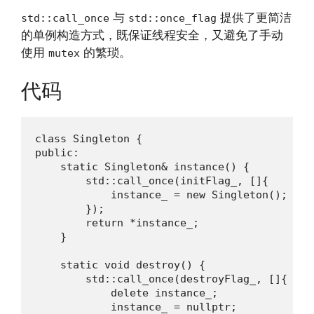
与
提供了更简洁
std::call_once
std::once_flag
的单例构造方式，既保证线程安全，又避免了手动
使用
的繁琐。
mutex
代码
class Singleton {

public:

    static Singleton& instance() {

        std::call_once(initFlag_, []{

            instance_ = new Singleton();

        });

        return *instance_;

    }

    static void destroy() {

        std::call_once(destroyFlag_, []{

            delete instance_;

            instance_ = nullptr;
