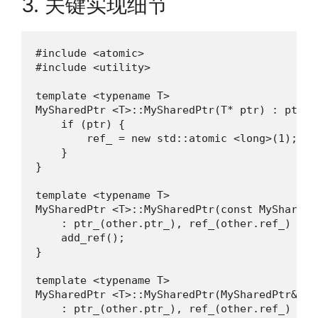
3. 关键实现细节
#include <atomic>

#include <utility>

template <typename T>

MySharedPtr <T>::MySharedPtr(T* ptr) : ptr_(
    if (ptr) {

        ref_ = new std::atomic <long>(1);

    }

}

template <typename T>

MySharedPtr <T>::MySharedPtr(const MySharedPt
    : ptr_(other.ptr_), ref_(other.ref_) {

    add_ref();

}

template <typename T>

MySharedPtr <T>::MySharedPtr(MySharedPtr&& o
    : ptr_(other.ptr_), ref_(other.ref_) {
