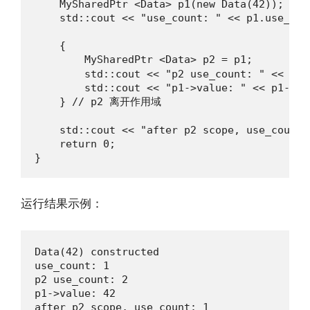
    MySharedPtr <Data> p1(new Data(42));

    std::cout << "use_count: " << p1.use_cou
    {

        MySharedPtr <Data> p2 = p1;        
        std::cout << "p2 use_count: " << p2.
        std::cout << "p1->value: " << p1->val
    } // p2 离开作用域

    std::cout << "after p2 scope, use_count:
    return 0;

}
运行结果示例：
Data(42) constructed

use_count: 1

p2 use_count: 2

p1->value: 42

after p2 scope, use_count: 1
