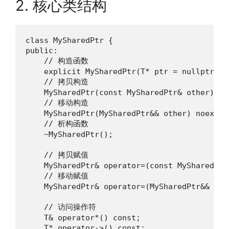
2. 核心类结构
class MySharedPtr {

public:

    // 构造函数

    explicit MySharedPtr(T* ptr = nullptr);

    // 拷贝构造

    MySharedPtr(const MySharedPtr& other);

    // 移动构造

    MySharedPtr(MySharedPtr&& other) noexcept
    // 析构函数

    ~MySharedPtr();

    // 拷贝赋值

    MySharedPtr& operator=(const MySharedPtr&
    // 移动赋值

    MySharedPtr& operator=(MySharedPtr&& oth
    // 访问操作符

    T& operator*() const;

    T* operator->() const;
