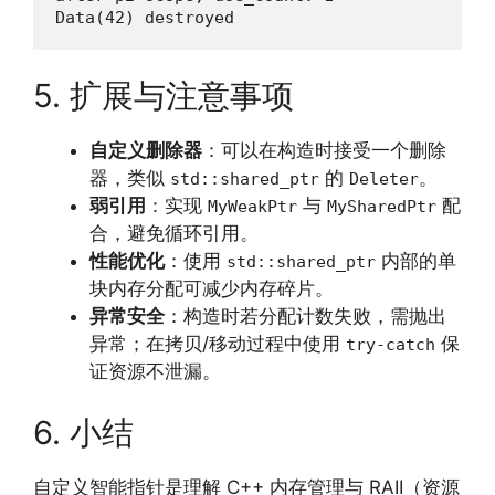
Data(42) destroyed
5. 扩展与注意事项
自定义删除器
：可以在构造时接受一个删除
器，类似
的
。
std::shared_ptr
Deleter
弱引用
：实现
与
配
MyWeakPtr
MySharedPtr
合，避免循环引用。
性能优化
：使用
内部的单
std::shared_ptr
块内存分配可减少内存碎片。
异常安全
：构造时若分配计数失败，需抛出
异常；在拷贝/移动过程中使用
保
try-catch
证资源不泄漏。
6. 小结
自定义智能指针是理解 C++ 内存管理与 RAII（资源