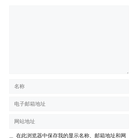
评
论
名
称
电
子
邮
网
箱
站
地
地
在此浏览器中保存我的显示名称、邮箱地址和网