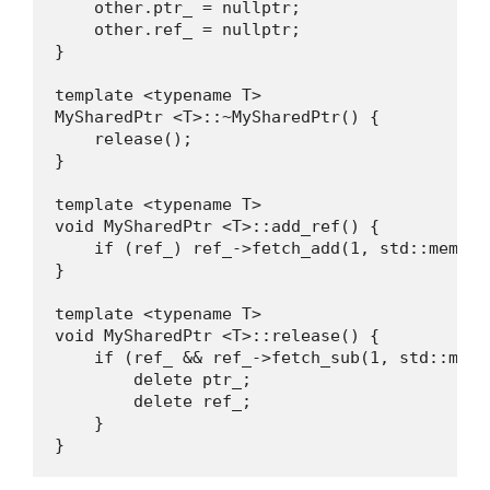
    other.ptr_ = nullptr;

    other.ref_ = nullptr;

}

template <typename T>

MySharedPtr <T>::~MySharedPtr() {

    release();

}

template <typename T>

void MySharedPtr <T>::add_ref() {

    if (ref_) ref_->fetch_add(1, std::memory
}

template <typename T>

void MySharedPtr <T>::release() {

    if (ref_ && ref_->fetch_sub(1, std::memo
        delete ptr_;

        delete ref_;

    }

}