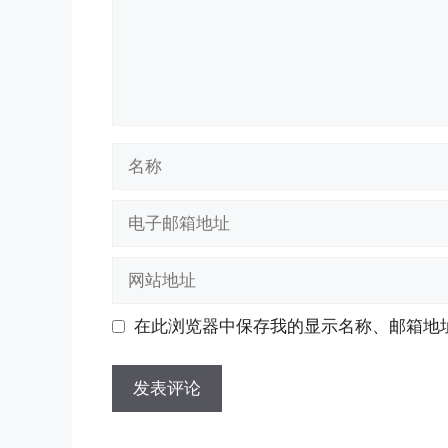
名
称
电
子
邮
网
箱
站
地
地
在此浏览器中保存我的显示名称、邮箱地
址
址