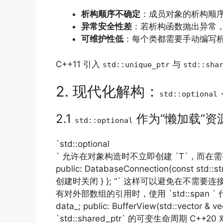
析构顺序不确定
：成员对象的析构顺
异常安全性差
：若析构函数抛出异常
可维护性低
：每个类都需要手动编写
C++11 引入
与
std::unique_ptr
std::sha
2. 现代化解构：
std::optional
2.1
作为“懒加载”资
std::optional
`std::optional
` 允许在对象构造时不立即创建 `T`，而在需要时再初始化。
public: DatabaseConnection(const std::
创建时关闭 } }; “` 这样可以避免在不需要连
有对外部数组的引用时，使用 `std::span ` 
data_; public: BufferView(std::vecto
`std::shared_ptr` 的可变生命周期 C++2