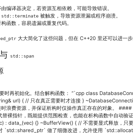
序由编译器决定，若资源互相依赖，可能导致错误。
，
被触发，导致资源泄漏或程序崩溃。
std::terminate
析构函数，容易遗漏或重复代码。
大大简化了这些问题，但在 C++20 里还可以进一
red_ptr
与
std::span
源
结合解构函数： “`cpp class DatabaseConnection {
string& url) { // 只在真正需要时才连接 } ~DatabaseConnection(
接时浪费资源，并保证析构时仅操作真正存在的对象。 #### 2.2
代替裸指针，既能提供范围检查，也能在析构函数中自动验证： “`cpp cla
r & vec) : data_(vec) {} ~BufferView() { // 不需要显式
0 对 `std::shared_ptr` 做了细微改进，允许使用 `std::a