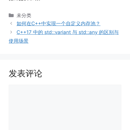
分
未分类
类
如何在C++中实现一个自定义内存池？
C++17 中的 std::variant 与 std::any 的区别与
使用场景
发表评论
评
论