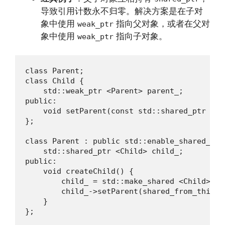
导致引用计数永不归零。解决方案是在子对
象中使用
指向父对象，或者在父对
weak_ptr
象中使用
指向子对象。
weak_ptr
class Parent;

class Child {

    std::weak_ptr <Parent> parent_;

public:

    void setParent(const std::shared_ptr <Pa
};

class Parent : public std::enable_shared_fro
    std::shared_ptr <Child> child_;

public:

    void createChild() {

        child_ = std::make_shared <Child>();

        child_->setParent(shared_from_this())
    }

};