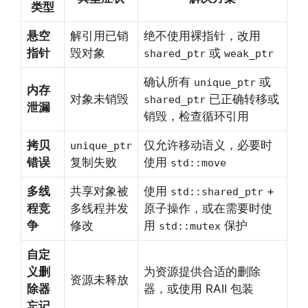
类型
悬空
解引用已销
绝不使用裸指针，改用
指针
毁对象
或
shared_ptr
weak_ptr
确认所有
或
unique_ptr
内存
对象未销毁
已正确转移或
shared_ptr
泄漏
销毁，检查循环引用
拷贝
仅允许移动语义，必要时
unique_ptr
错误
复制失败
使用
std::move
多线
共享对象被
使用
+
std::shared_ptr
程竞
多线程并发
原子操作，或在需要时使
争
修改
用
保护
std::mutex
自定
义删
为资源提供合适的删除
资源未释放
除器
器，或使用 RAII 包装
忘记