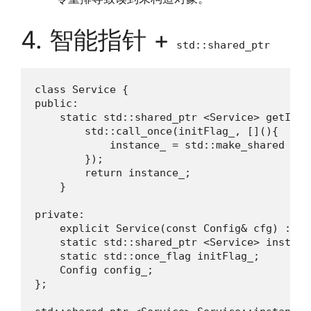
4. 智能指针 +
std::shared_ptr
class Service {

public:

    static std::shared_ptr <Service> getInsta
        std::call_once(initFlag_, [](){

            instance_ = std::make_shared <Se
        });

        return instance_;

    }

private:

    explicit Service(const Config& cfg) : co
    static std::shared_ptr <Service> instance
    static std::once_flag initFlag_;

    Config config_;

};
