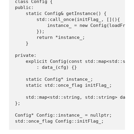
class Config {

public:

    static Config& getInstance() {

        std::call_once(initFlag_, [](){

            instance_ = new Config(loadFromFi
        });

        return *instance_;

    }

private:

    explicit Config(const std::map<std::stri
        : data_(cfg) {}

    static Config* instance_;

    static std::once_flag initFlag_;

    std::map<std::string, std::string> data_;
};

Config* Config::instance_ = nullptr;

std::once_flag Config::initFlag_;