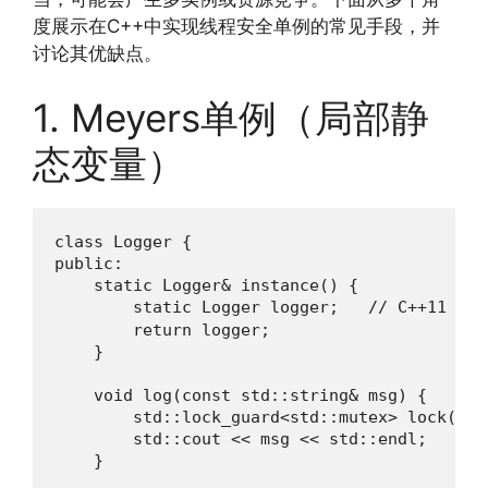
度展示在C++中实现线程安全单例的常见手段，并
讨论其优缺点。
1. Meyers单例（局部静
态变量）
class Logger {

public:

    static Logger& instance() {

        static Logger logger;   // C++11 起
        return logger;

    }

    void log(const std::string& msg) {

        std::lock_guard<std::mutex> lock(mute
        std::cout << msg << std::endl;

    }
