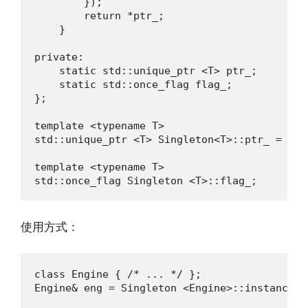
        });

        return *ptr_;

    }

private:

    static std::unique_ptr <T> ptr_;

    static std::once_flag flag_;

};

template <typename T>

std::unique_ptr <T> Singleton<T>::ptr_ = null
template <typename T>

std::once_flag Singleton <T>::flag_;
使用方式：
class Engine { /* ... */ };

Engine& eng = Singleton <Engine>::instance(/