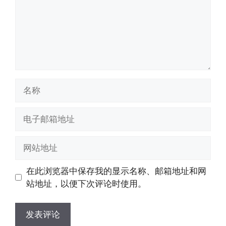
名
称
电
子
邮
网
箱
站
地
地
在此浏览器中保存我的显示名称、邮箱地址和网
址
址
站地址，以便下次评论时使用。