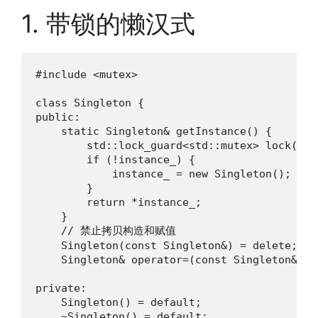
1. 带锁的懒汉式
#include <mutex>

class Singleton {

public:

    static Singleton& getInstance() {

        std::lock_guard<std::mutex> lock(mtx_
        if (!instance_) {

            instance_ = new Singleton();

        }

        return *instance_;

    }

    // 禁止拷贝构造和赋值

    Singleton(const Singleton&) = delete;

    Singleton& operator=(const Singleton&) = 
private:

    Singleton() = default;

    ~Singleton() = default;
