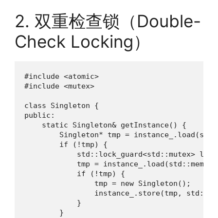
2. 双重检查锁（Double-
Check Locking）
#include <atomic>

#include <mutex>

class Singleton {

public:

    static Singleton& getInstance() {

        Singleton* tmp = instance_.load(std:
        if (!tmp) {

            std::lock_guard<std::mutex> lock(
            tmp = instance_.load(std::memory
            if (!tmp) {

                tmp = new Singleton();

                instance_.store(tmp, std::me
            }

        }
