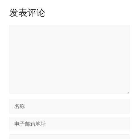
发表评论
评
论
名
称
电
子
邮
网