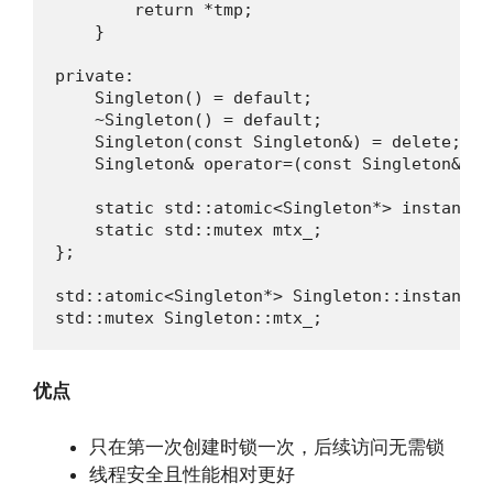
        return *tmp;

    }

private:

    Singleton() = default;

    ~Singleton() = default;

    Singleton(const Singleton&) = delete;

    Singleton& operator=(const Singleton&) = 
    static std::atomic<Singleton*> instance_;
    static std::mutex mtx_;

};

std::atomic<Singleton*> Singleton::instance_{
std::mutex Singleton::mtx_;
优点
只在第一次创建时锁一次，后续访问无需锁
线程安全且性能相对更好