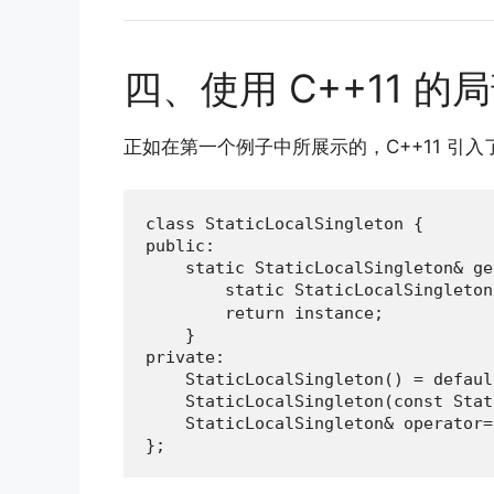
四、使用 C++11 的局
正如在第一个例子中所展示的，C++11 引
class StaticLocalSingleton {

public:

    static StaticLocalSingleton& ge
        static StaticLocalSingle
        return instance;

    }

private:

    StaticLocalSingleton() = default
    StaticLocalSingleton(const Stat
    StaticLocalSingleton& operator=
};