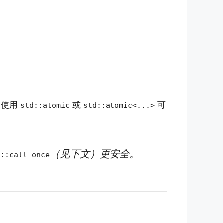
。使用
或
可
std::atomic
std::atomic<...>
（见下文）更安全。
d::call_once