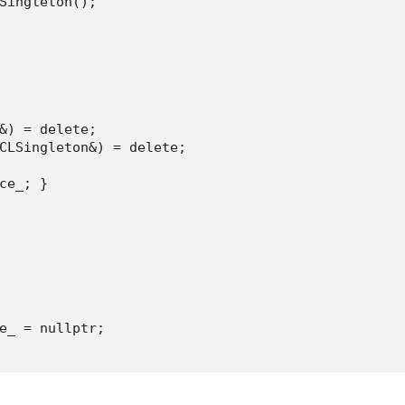
Singleton();

&) = delete;

CLSingleton&) = delete;

ce_; }

e_ = nullptr;
