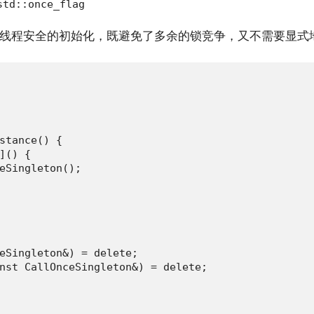
std::once_flag
线程安全的初始化，既避免了多余的锁竞争，又不需要显式
stance() {

]() {

eSingleton();

eSingleton&) = delete;

nst CallOnceSingleton&) = delete;
