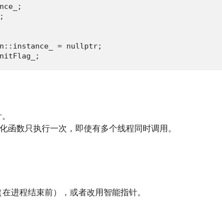
nce_;



n::instance_ = nullptr;

nitFlag_;
针。
化函数只执行一次，即使有多个线程同时调用。
（在进程结束前），或者改用智能指针。
。