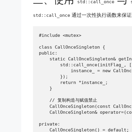
std::call_once
通过一次性执行函数来保证
std::call_once
#include <mutex>

class CallOnceSingleton {

public:

    static CallOnceSingleton& getIn
        std::call_once(initFlag_, [
            instance_ = new CallOnc
        });

        return *instance_;

    }

    // 复制构造与赋值禁止

    CallOnceSingleton(const CallOnc
    CallOnceSingleton& operator=(co
private:

    CallOnceSingleton() = default;
