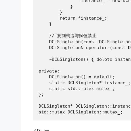
                instance_ = new DCL
            }

        }

        return *instance_;

    }

    // 复制构造与赋值禁止

    DCLSingleton(const DCLSingleton
    DCLSingleton& operator=(const D
    ~DCLSingleton() { delete instan
private:

    DCLSingleton() = default;

    static DCLSingleton* instance_;

    static std::mutex mutex_;

};

DCLSingleton* DCLSingleton::instanc
std::mutex DCLSingleton::mutex_;