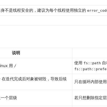
身不是线程安全的，建议为每个线程使用独立的
error_cod
说明
使用
自
fs::path
inux 用
/
fs::path::prefe
在迭代完成后对象被销毁，导致后续
r
只在循环内部使
止一个层级
若只想删除指定