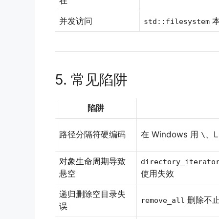
在
并发访问
本
std::filesystem
5. 常见陷阱
陷阱
路径分隔符硬编码
在 Windows 用
、L
\
对象生命周期导致
directory_iterato
悬空
使用失效
递归删除空目录失
删除不
remove_all
误