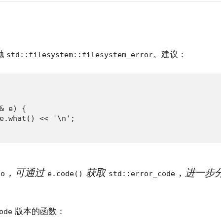
抛
。建议：
std::filesystem::filesystem_error
& e) {

what() << '\n';

，可通过
获取
，进一步
no
e.code()
std::error_code
版本的函数：
ode