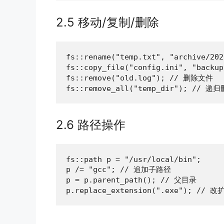
2.5 移动/复制/删除
fs::rename("temp.txt", "archive/2
fs::copy_file("config.ini", "backu
fs::remove("old.log"); // 删除文件

fs::remove_all("temp_dir"); // 
2.6 路径操作
fs::path p = "/usr/local/bin";

p /= "gcc"; // 追加子路径

p = p.parent_path(); // 父目录

p.replace_extension(".exe"); // 