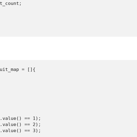
t_count;

uit_map = []{

.value() == 1);

.value() == 2);

.value() == 3);