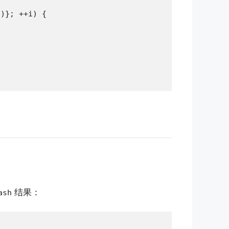
)}; ++i) {

结果：
ash