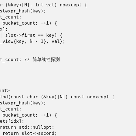
r (&key)[N], int val) noexcept {

stexpr_hash(key);

t_count;

 bucket_count; ++i) {

];

| slot->first == key) {

_view{key, N - 1}, val};

ket_count; // 简单线性探测

nt>

ind(const char (&key)[N]) const noexcept {

stexpr_hash(key);

t_count;

 bucket_count; ++i) {

ets[idx];

return std::nullopt;

 return slot->second;
