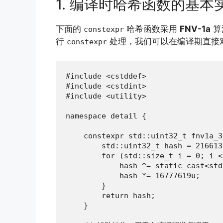
1. 编译时哈希函数的基本
下面的
哈希函数采用
FNV-1a
算
constexpr
行
处理，我们可以在编译期直接
constexpr
#include <cstddef>

#include <cstdint>

#include <utility>

namespace detail {

    constexpr std::uint32_t fnv1a_3
        std::uint32_t hash = 216613
        for (std::size_t i = 0; i <
            hash ^= static_cast<std
            hash *= 16777619u;

        }

        return hash;

    }
