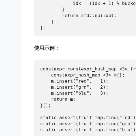
            idx = (idx + 1) % bucke
        }

        return std::nullopt;

    }

};
使用示例
：
constexpr constexpr_hash_map <3> fr
    constexpr_hash_map <3> m{};

    m.insert("red",   1);

    m.insert("grn",   2);

    m.insert("blu",   3);

    return m;

}();

static_assert(fruit_map.find("red")
static_assert(fruit_map.find("grn")
static_assert(fruit_map.find("blu")