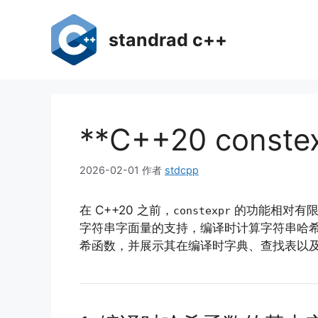
跳
至
standrad c++
内
容
**C++20 co
2026-02-01
作者
stdcpp
在 C++20 之前，
的功能相对有限
constexpr
字符串字面量的支持，编译时计算字符串哈希变
希函数，并展示其在编译时字典、查找表以