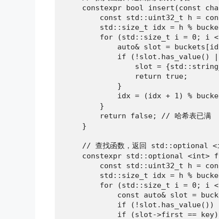
    constexpr bool insert(const cha
        const std::uint32_t h = con
        std::size_t idx = h % bucke
        for (std::size_t i = 0; i <
            auto& slot = buckets[idx
            if (!slot.has_value() |
                slot = {std::string
                return true;

            }

            idx = (idx + 1) % buc
        }

        return false; // 哈希表已满

    }

    // 查找函数，返回 std::optional <i
    constexpr std::optional <int> f
        const std::uint32_t h = con
        std::size_t idx = h % bucke
        for (std::size_t i = 0; i <
            const auto& slot = buck
            if (!slot.has_value()) 
            if (slot->first == key)