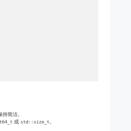
，保持简洁。
或
。
t64_t
std::size_t