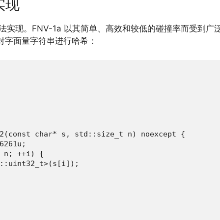
实现
法实现。FNV-1a 以其简单、高效和较低的碰撞率而受到广泛
对字面量字符串进行哈希：
2(const char* s, std::size_t n) noexcept {

6261u;

 n; ++i) {

::uint32_t>(s[i]);
