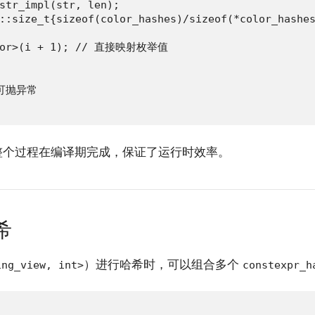
str_impl(str, len);

::size_t{sizeof(color_hashes)/sizeof(*color_hashes
olor>(i + 1); // 直接映射枚举值

或可抛异常

整个过程在编译期完成，保证了运行时效率。
希
）进行哈希时，可以组合多个
ing_view, int>
constexpr_h