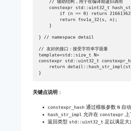
    // 辅助结构，用于在编译期递归调用

    constexpr std::uint32_t hash_st
        if (n == 0) return 21661
        return fnv1a_32(s, n);

    }

} // namespace detail

// 友好的接口：接受字符串字面量

template<std::size_t N>

constexpr std::uint32_t constexpr_h
    return detail::hash_str_impl(
}
关键点说明
：
通过模板参数
自动
constexpr_hash
N
允许在
上
hash_str_impl
constexpr
返回类型
足以满足大
std::uint32_t