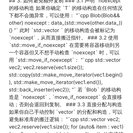
## 3. 如何避免额外复制 ### 3.1 声明 `noexcept`
的移动构造 如果你确定 `T` 的移动构造在任何情况
下都不会抛异常，可以使用： “`cpp Blob(Blob&&
other) noexcept : data_(std::move(other.data_))
{} “` 此时 `std::vector ` 的移动构造会被标记为
`noexcept`，从而直接搬迁指针。 ### 3.2 使用
`std::move_if_noexcept` 在需要将容器移动到另
一个容器但又不想手动检查 `noexcept` 时，可以
用 `std::move_if_noexcept`： “`cpp std::vector
vec2; vec2.reserve(vec1.size());
std::copy(std::make_move_iterator(vec1.begin()
), std::make_move_iterator(vec1.end()),
std::back_inserter(vec2)); “` 若 `Blob` 的移动构
造是 `noexcept`，`move_if_noexcept` 会直接移
动；否则会退回到复制。 ### 3.3 直接分配与构造
如果你自己手动控制 `vector` 的分配和构造，可以
避免标准库的搬迁逻辑： “`cpp std::vector vec2;
vec2.reserve(vec1.size()); for (auto& item : vec1)