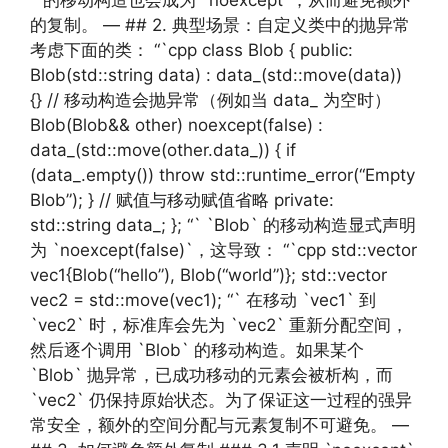
` 的移动构造也会成为 `noexcept`，从而避免额外
的复制。 — ## 2. 典型场景：自定义类中的抛异常
考虑下面的类： “`cpp class Blob { public:
Blob(std::string data) : data_(std::move(data))
{} // 移动构造会抛异常（例如当 data_ 为空时）
Blob(Blob&& other) noexcept(false) :
data_(std::move(other.data_)) { if
(data_.empty()) throw std::runtime_error(“Empty
Blob”); } // 赋值与移动赋值省略 private:
std::string data_; }; “` `Blob` 的移动构造显式声明
为 `noexcept(false)`，这导致： “`cpp std::vector
vec1{Blob(“hello”), Blob(“world”)}; std::vector
vec2 = std::move(vec1); “` 在移动 `vec1` 到
`vec2` 时，标准库会先为 `vec2` 重新分配空间，
然后逐个调用 `Blob` 的移动构造。如果某个
`Blob` 抛异常，已成功移动的元素会被析构，而
`vec2` 仍保持原始状态。为了保证这一过程的强异
常安全，额外的空间分配与元素复制不可避免。 —