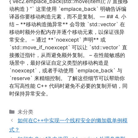
{ vec2.emplace_back(std::move(item)); // 直接移
动构造 } “` 这里使用 `emplace_back` 明确告诉编
译器你要移动构造元素，而不是复制。 — ## 4. 小
结 – **移动构造抛异常** 会导致 `std::vector` 在
移动时额外分配内存并逐个移动元素，以保证强异
常安全。 – 通过 **`noexcept` 声明** 或
`std::move_if_noexcept` 可以让 `std::vector` 直
接搬迁指针，从而避免额外复制。 – 在性能敏感的
场景中，最好保证自定义类型的移动构造是
`noexcept`，或者手动使用 `emplace_back` 与
`reserve` 来精细控制。 了解这些细节可以帮助你
在写高性能 C++ 代码时避免不必要的复制开销，同
时保持异常安全。
分
未分类
类
如何在C++中实现一个线程安全的懒加载单例模
式？