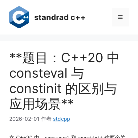
跳
至
standrad c++
菜
内
容
单
**题目：C++20 中
consteval 与
constinit 的区别与
应用场景**
2026-02-01
作者
stdcpp
在 C++20 中，
和
这两个关
consteval
constinit