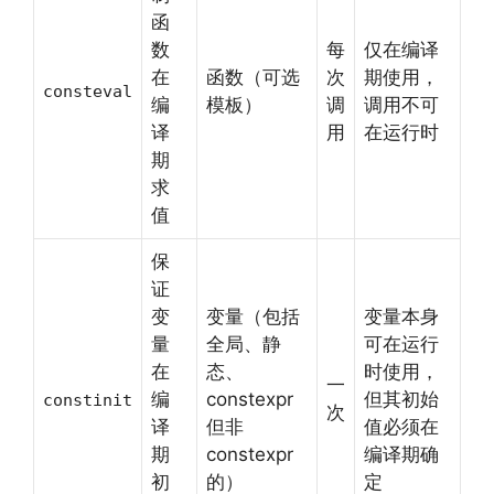
函
数
每
仅在编译
在
函数（可选
次
期使用，
consteval
编
模板）
调
调用不可
译
用
在运行时
期
求
值
保
证
变
变量（包括
变量本身
量
全局、静
可在运行
在
态、
时使用，
一
编
constexpr
但其初始
constinit
次
译
但非
值必须在
期
constexpr
编译期确
初
的）
定