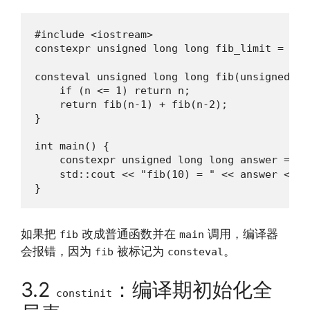
#include <iostream>

constexpr unsigned long long fib_limit = 93
consteval unsigned long long fib(unsigned int
    if (n <= 1) return n;

    return fib(n-1) + fib(n-2);

}

int main() {

    constexpr unsigned long long answer = 
    std::cout << "fib(10) = " << answer << '\
}
如果把
改成普通函数并在
调用，编译器
fib
main
会报错，因为
被标记为
。
fib
consteval
3.2
：编译期初始化全
constinit