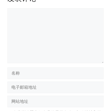
评
论
名
称
电
子
邮
网
箱
站
地
地