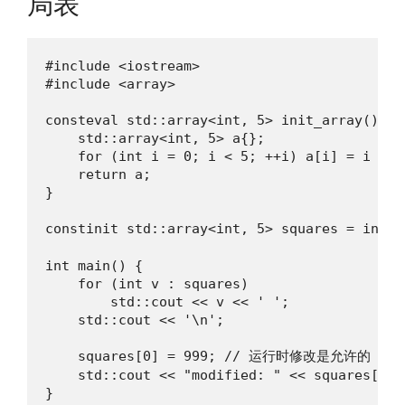
局表
#include <iostream>

#include <array>

consteval std::array<int, 5> init_array() {

    std::array<int, 5> a{};

    for (int i = 0; i < 5; ++i) a[i] = i * i;
    return a;

}

constinit std::array<int, 5> squares = ini
int main() {

    for (int v : squares)

        std::cout << v << ' ';

    std::cout << '\n';

    squares[0] = 999; // 运行时修改是允许的

    std::cout << "modified: " << squares[0] <
}