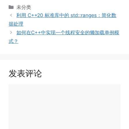
分
未分类
类
利用 C++20 标准库中的 std::ranges：简化数
据处理
如何在C++中实现一个线程安全的懒加载单例模
式？
发表评论
评
论