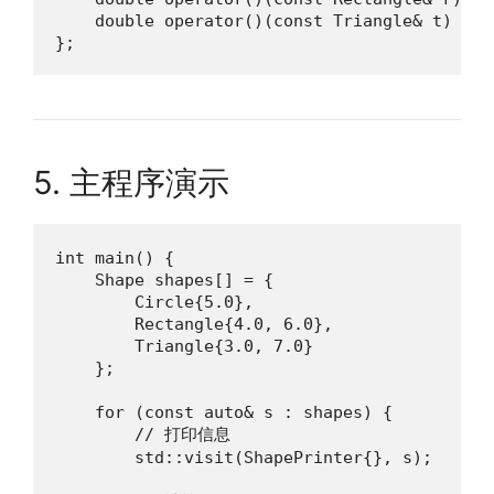
    double operator()(const Triangle& t)  co
};
5. 主程序演示
int main() {

    Shape shapes[] = {

        Circle{5.0},

        Rectangle{4.0, 6.0},

        Triangle{3.0, 7.0}

    };

    for (const auto& s : shapes) {

        // 打印信息

        std::visit(ShapePrinter{}, s);
