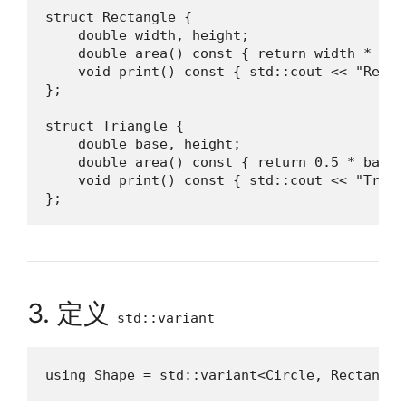
struct Rectangle {

    double width, height;

    double area() const { return width * heig
    void print() const { std::cout << "Recta
};

struct Triangle {

    double base, height;

    double area() const { return 0.5 * base *
    void print() const { std::cout << "Trian
};
3. 定义
std::variant
using Shape = std::variant<Circle, Rectangle