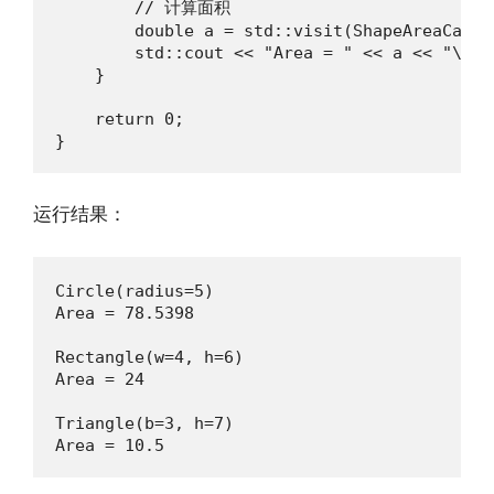
        // 计算面积

        double a = std::visit(ShapeAreaCalcul
        std::cout << "Area = " << a << "\n\n"
    }

    return 0;

}
运行结果：
Circle(radius=5)

Area = 78.5398

Rectangle(w=4, h=6)

Area = 24

Triangle(b=3, h=7)

Area = 10.5