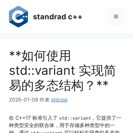
跳
至
standrad c++
菜
内
容
单
**如何使用
std::variant 实现简
易的多态结构？**
2026-01-08
作者
stdcpp
在 C++17 标准引入了
，它提供了一
std::variant
种类型安全的联合体，用于存储多种类型中的一
种。通过
可以轻松实现类似多态的
std::variant