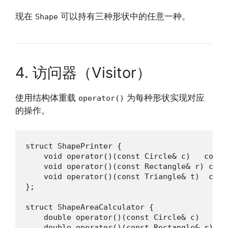
现在
可以持有三种形状中的任意一种。
Shape
4. 访问器（Visitor）
使用结构体重载
为每种形状实现对应
operator()
的操作。
struct ShapePrinter {

    void operator()(const Circle& c)   const
    void operator()(const Rectangle& r) cons
    void operator()(const Triangle& t)  cons
};

struct ShapeAreaCalculator {

    double operator()(const Circle& c)   con
    double operator()(const Rectangle& r) co