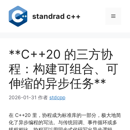
跳
至
standrad c++
菜
内
容
单
**C++20 的三方协
程：构建可组合、可
伸缩的异步任务**
2026-01-31
作者
stdcpp
在 C++20 里，协程成为标准库的一部分，极大地简
化了异步编程的写法。与传统回调、事件循环或多
线程相比，协程可以用同步式代码写出异步逻辑，