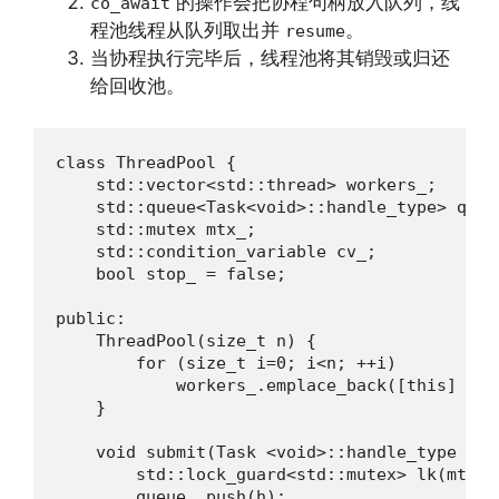
的操作会把协程句柄放入队列，线
co_await
程池线程从队列取出并
。
resume
当协程执行完毕后，线程池将其销毁或归还
给回收池。
class ThreadPool {

    std::vector<std::thread> workers_;

    std::queue<Task<void>::handle_type> queue
    std::mutex mtx_;

    std::condition_variable cv_;

    bool stop_ = false;

public:

    ThreadPool(size_t n) {

        for (size_t i=0; i<n; ++i)

            workers_.emplace_back([this] { w
    }

    void submit(Task <void>::handle_type h) {
        std::lock_guard<std::mutex> lk(mtx_);
        queue_.push(h);
