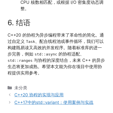
CPU 核数相匹配，或根据 I/O 密集度动态调
整。
6. 结语
C++20 的协程为异步编程带来了革命性的简化。通
过自定义
、配合线程池或事件循环，我们可以
Task
构建既易读又高效的并发程序。随着标准库的进一
步完善，例如
的协程适配、
std::async
与协程的深度结合，未来 C++ 的异步
std::ranges
生态将更加成熟。希望本文能为你在项目中使用协
程提供实用参考。
分
未分类
类
C++20 协程的实现与应用
C++17中的std::variant：使用案例与实战