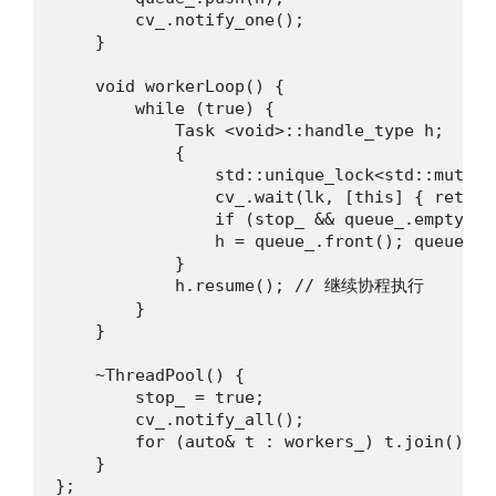
        cv_.notify_one();

    }

    void workerLoop() {

        while (true) {

            Task <void>::handle_type h;

            {

                std::unique_lock<std::mutex> 
                cv_.wait(lk, [this] { return
                if (stop_ && queue_.empty()) 
                h = queue_.front(); queue_.po
            }

            h.resume(); // 继续协程执行

        }

    }

    ~ThreadPool() {

        stop_ = true;

        cv_.notify_all();

        for (auto& t : workers_) t.join();

    }

};