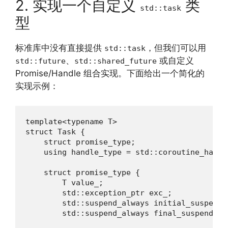
2. 实现一个自定义
类
std::task
型
标准库中没有直接提供
，但我们可以用
std::task
、
或自定义
std::future
std::shared_future
Promise/Handle 组合实现。下面给出一个简化的
实现示例：
template<typename T>

struct Task {

    struct promise_type;

    using handle_type = std::coroutine_handl
    struct promise_type {

        T value_;

        std::exception_ptr exc_;

        std::suspend_always initial_suspend(
        std::suspend_always final_suspend() 