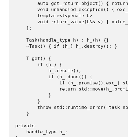
        auto get_return_object() { return Ta
        void unhandled_exception() { exc_ = 
        template<typename U>

        void return_value(U&& v) { value_ = 
    };

    Task(handle_type h) : h_(h) {}

    ~Task() { if (h_) h_.destroy(); }

    T get() {

        if (h_) {

            h_.resume();

            if (h_.done()) {

                if (h_.promise().exc_) std::
                return std::move(h_.promise()
            }

        }

        throw std::runtime_error("task not re
    }

private:

    handle_type h_;
