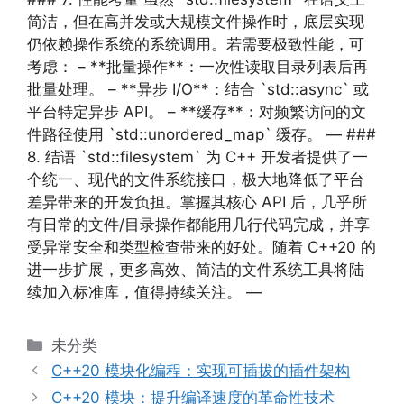
简洁，但在高并发或大规模文件操作时，底层实现
仍依赖操作系统的系统调用。若需要极致性能，可
考虑： – **批量操作**：一次性读取目录列表后再
批量处理。 – **异步 I/O**：结合 `std::async` 或
平台特定异步 API。 – **缓存**：对频繁访问的文
件路径使用 `std::unordered_map` 缓存。 — ###
8. 结语 `std::filesystem` 为 C++ 开发者提供了一
个统一、现代的文件系统接口，极大地降低了平台
差异带来的开发负担。掌握其核心 API 后，几乎所
有日常的文件/目录操作都能用几行代码完成，并享
受异常安全和类型检查带来的好处。随着 C++20 的
进一步扩展，更多高效、简洁的文件系统工具将陆
续加入标准库，值得持续关注。 —
分
未分类
类
C++20 模块化编程：实现可插拔的插件架构
C++20 模块：提升编译速度的革命性技术