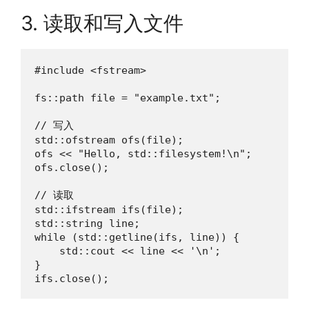
3. 读取和写入文件
#include <fstream>

fs::path file = "example.txt";

// 写入

std::ofstream ofs(file);

ofs << "Hello, std::filesystem!\n";

ofs.close();

// 读取

std::ifstream ifs(file);

std::string line;

while (std::getline(ifs, line)) {

    std::cout << line << '\n';

}

ifs.close();