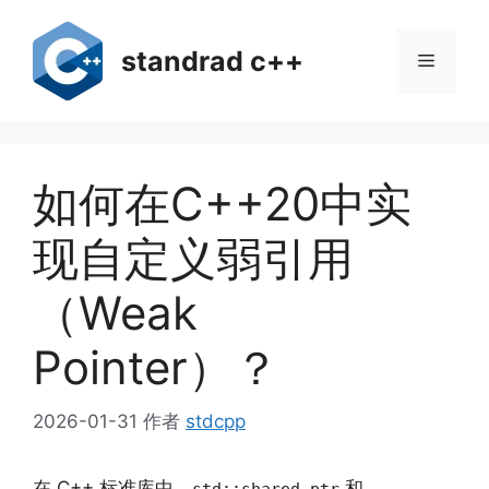
跳
至
standrad c++
菜
内
容
单
如何在C++20中实
现自定义弱引用
（Weak
Pointer）？
2026-01-31
作者
stdcpp
在 C++ 标准库中，
和
std::shared_ptr