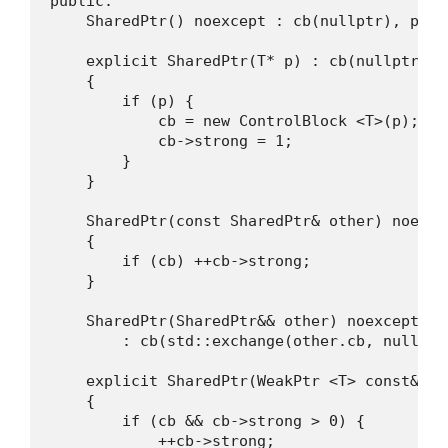
public:

    SharedPtr() noexcept : cb(nullptr), ptr(n
    explicit SharedPtr(T* p) : cb(nullptr), p
    {

        if (p) {

            cb = new ControlBlock <T>(p);

            cb->strong = 1;

        }

    }

    SharedPtr(const SharedPtr& other) noexce
    {

        if (cb) ++cb->strong;

    }

    SharedPtr(SharedPtr&& other) noexcept

        : cb(std::exchange(other.cb, nullptr
    explicit SharedPtr(WeakPtr <T> const& wp
    {

        if (cb && cb->strong > 0) {

            ++cb->strong;
