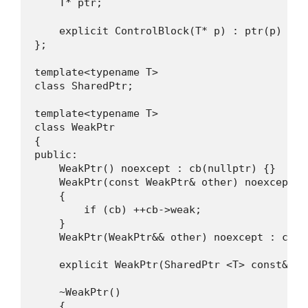
    T* ptr;                              
    explicit ControlBlock(T* p) : ptr(p) {}

};

template<typename T>

class SharedPtr;

template<typename T>

class WeakPtr

{

public:

    WeakPtr() noexcept : cb(nullptr) {}

    WeakPtr(const WeakPtr& other) noexcept :
    {

        if (cb) ++cb->weak;

    }

    WeakPtr(WeakPtr&& other) noexcept : cb(s
    explicit WeakPtr(SharedPtr <T> const& sp)
    ~WeakPtr()

    {
