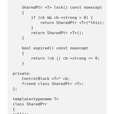
    SharedPtr <T> lock() const noexcept

    {

        if (cb && cb->strong > 0) {

            return SharedPtr <T>(*this);

        }

        return SharedPtr <T>();

    }

    bool expired() const noexcept

    {

        return !cb || cb->strong == 0;

    }

private:

    ControlBlock <T>* cb;

    friend class SharedPtr <T>;

};

template<typename T>

class SharedPtr

{
