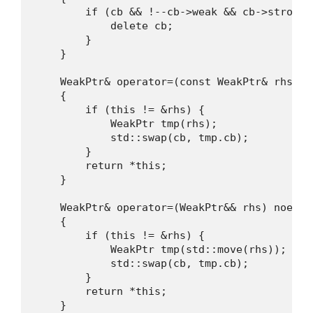
        if (cb && !--cb->weak && cb->strong =
            delete cb;

        }

    }

    WeakPtr& operator=(const WeakPtr& rhs) no
    {

        if (this != &rhs) {

            WeakPtr tmp(rhs);

            std::swap(cb, tmp.cb);

        }

        return *this;

    }

    WeakPtr& operator=(WeakPtr&& rhs) noexcep
    {

        if (this != &rhs) {

            WeakPtr tmp(std::move(rhs));

            std::swap(cb, tmp.cb);

        }

        return *this;

    }
