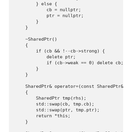
        } else {

            cb = nullptr;

            ptr = nullptr;

        }

    }

    ~SharedPtr()

    {

        if (cb && !--cb->strong) {

            delete ptr;

            if (cb->weak == 0) delete cb;

        }

    }

    SharedPtr& operator=(const SharedPtr& rhs
    {

        SharedPtr tmp(rhs);

        std::swap(cb, tmp.cb);

        std::swap(ptr, tmp.ptr);

        return *this;

    }
