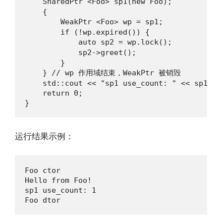
    SharedPtr <Foo> sp1(new Foo);         
    {

        WeakPtr <Foo> wp = sp1;           
        if (!wp.expired()) {

            auto sp2 = wp.lock();       
            sp2->greet();                /
        }

    } // wp 作用域结束，WeakPtr 被销毁

    std::cout << "sp1 use_count: " << sp1.us
    return 0;

}
运行结果示例：
Foo ctor

Hello from Foo!

sp1 use_count: 1

Foo dtor