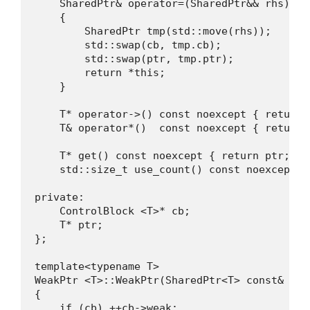
    SharedPtr& operator=(SharedPtr&& rhs) noe
    {

        SharedPtr tmp(std::move(rhs));

        std::swap(cb, tmp.cb);

        std::swap(ptr, tmp.ptr);

        return *this;

    }

    T* operator->() const noexcept { return p
    T& operator*()  const noexcept { return *
    T* get() const noexcept { return ptr; }

    std::size_t use_count() const noexcept {
private:

    ControlBlock <T>* cb;

    T* ptr;

};

template<typename T>

WeakPtr <T>::WeakPtr(SharedPtr<T> const& sp)
{

    if (cb) ++cb->weak;
