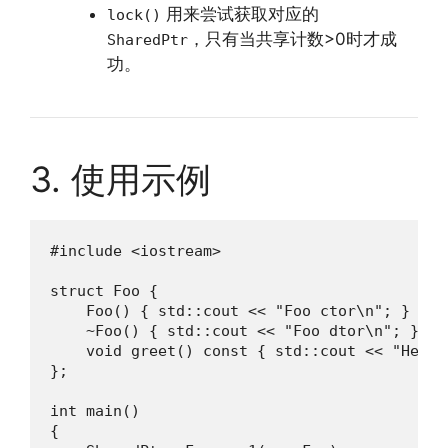
用来尝试获取对应的
lock()
，只有当共享计数>0时才成
SharedPtr
功。
3. 使用示例
#include <iostream>

struct Foo {

    Foo() { std::cout << "Foo ctor\n"; }

    ~Foo() { std::cout << "Foo dtor\n"; }

    void greet() const { std::cout << "Hello
};

int main()

{
