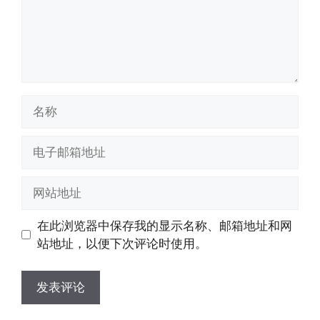
名
称
电
子
邮
网
箱
站
地
地
在此浏览器中保存我的显示名称、邮箱地址和网
址
址
站地址，以便下次评论时使用。