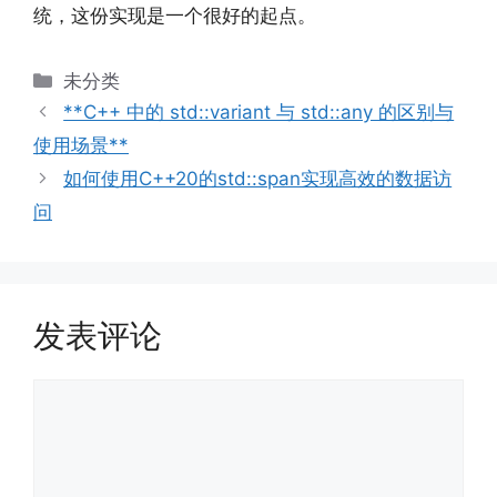
统，这份实现是一个很好的起点。
分
未分类
类
**C++ 中的 std::variant 与 std::any 的区别与
使用场景**
如何使用C++20的std::span实现高效的数据访
问
发表评论
评
论