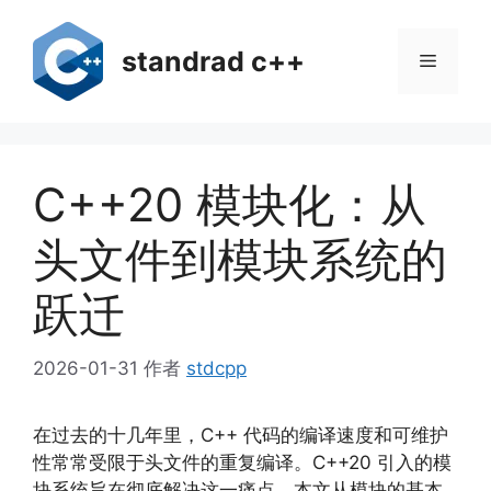
跳
至
standrad c++
菜
内
容
单
C++20 模块化：从
头文件到模块系统的
跃迁
2026-01-31
作者
stdcpp
在过去的十几年里，C++ 代码的编译速度和可维护
性常常受限于头文件的重复编译。C++20 引入的模
块系统旨在彻底解决这一痛点。本文从模块的基本