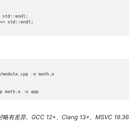
 std::endl;

<< std::endl;

/module.cpp -o math.o

p math.o -o app
差异。GCC 12+、Clang 13+、MSVC 19