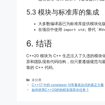
5.3 模块与标准库的集成
大多数编译器已为标准库提供模块化
在项目中使用
替代 `#i
import std;
6. 结语
C++20 模块为 C++ 生态注入了久违
异和团队现有代码结构，但只要遵循规范与最
靠的 C++ 代码。
分
未分类
类
C++17 中的 constexpr 与常量表达式的真正力量
如何使用C++20的协程实现异步任务？