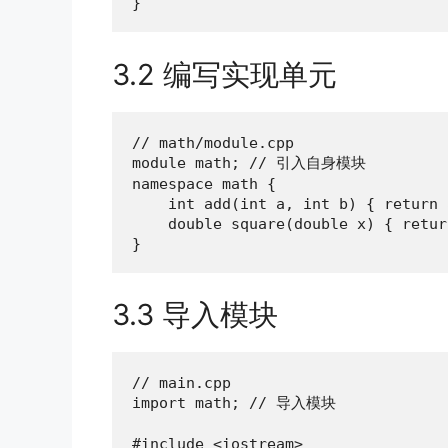
}
3.2 编写实现单元
// math/module.cpp

module math; // 引入自身模块

namespace math {

    int add(int a, int b) { return 
    double square(double x) { retur
}
3.3 导入模块
// main.cpp

import math; // 导入模块

#include <iostream>
