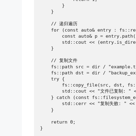
        }

    }

    // 递归遍历

    for (const auto& entry : fs::re
        const auto& p = entry.path()
        std::cout << (entry.is_dire
    }

    // 复制文件

    fs::path src = dir / "example.tx
    fs::path dst = dir / "backup_ex
    try {

        fs::copy_file(src, dst, fs:
        std::cout << "文件已复制: " <<
    } catch (const fs::filesystem_e
        std::cerr << "复制失败: " << e
    }

    return 0;

}