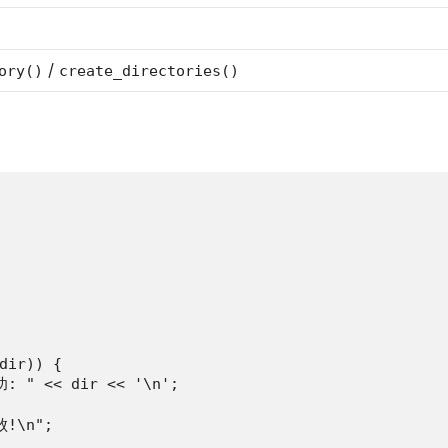
/
ory()
create_directories()
dir)) {

 " << dir << '\n';

!\n";
