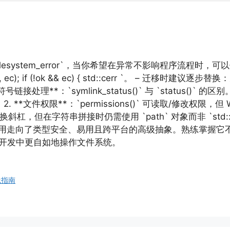
::filesystem_error`，当你希望在异常不影响程序流程时，可以使用
sts(dir, ec); if (!ok && ec) { std::cerr `。 – 迁移时
链接处理**：`symlink_status()` 与 `status()` 
。 2. **文件权限**：`permissions()` 可读取/修改权限
，但在字符串拼接时仍需使用 `path` 对象而非 `std::string`。
系统调用走向了类型安全、易用且跨平台的高级抽象。熟练掌握
 开发中更自如地操作文件系统。
践指南