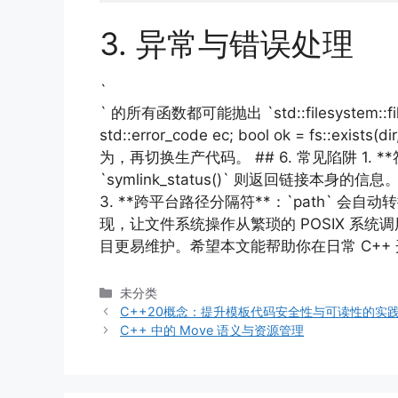
3. 异常与错误处理
`
` 的所有函数都可能抛出 `std::filesystem
std::error_code ec; bool ok = fs::exi
为，再切换生产代码。 ## 6. 常见陷阱 1. **符号
`symlink_status()` 则返回链接本身的信息
3. **跨平台路径分隔符**：`path` 会自动转换斜杠
现，让文件系统操作从繁琐的 POSIX 
目更易维护。希望本文能帮助你在日常 C++
分
未分类
类
C++20概念：提升模板代码安全性与可读性的实
C++ 中的 Move 语义与资源管理