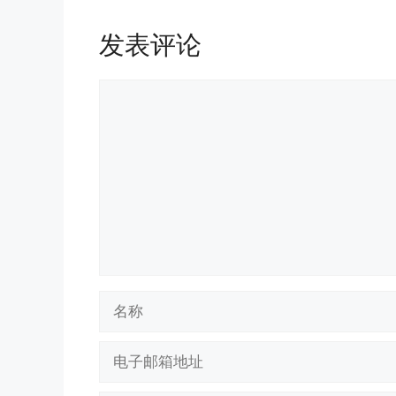
发表评论
评
论
名
称
电
子
邮