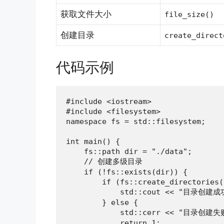
获取文件大小
file_size()
创建目录
create_direct
代码示例
#include <iostream>

#include <filesystem>

namespace fs = std::filesystem;

int main() {

    fs::path dir = "./data";

    // 创建多级目录

    if (!fs::exists(dir)) {

        if (fs::create_directories(
            std::cout << "目录创建成功:
        } else {

            std::cerr << "目录创建失败
            return 1;
