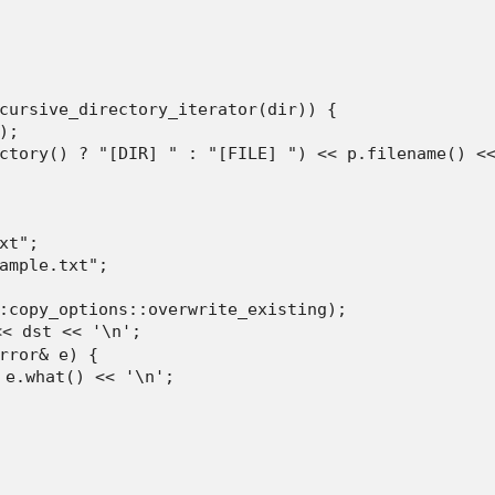
cursive_directory_iterator(dir)) {

;

ctory() ? "[DIR] " : "[FILE] ") << p.filename() <<
t";

ample.txt";

:copy_options::overwrite_existing);

 dst << '\n';

rror& e) {

.what() << '\n';
