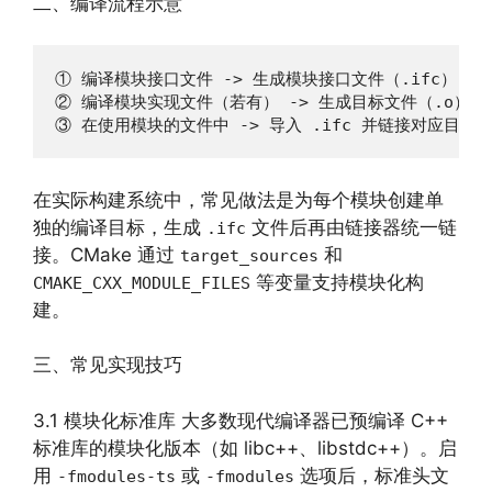
二、编译流程示意
① 编译模块接口文件 -> 生成模块接口文件（.ifc）

② 编译模块实现文件（若有） -> 生成目标文件（.o）

③ 在使用模块的文件中 -> 导入 .ifc 并链接对应目标
在实际构建系统中，常见做法是为每个模块创建单
独的编译目标，生成
文件后再由链接器统一链
.ifc
接。CMake 通过
和
target_sources
等变量支持模块化构
CMAKE_CXX_MODULE_FILES
建。
三、常见实现技巧
3.1 模块化标准库 大多数现代编译器已预编译 C++
标准库的模块化版本（如 libc++、libstdc++）。启
用
或
选项后，标准头文
-fmodules-ts
-fmodules