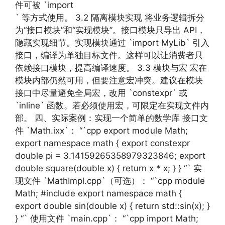
件可被 `import
` 等方式使用。 3.2 隔离模块实现 将业务逻辑拆分
为“接口模块”和“实现模块”。接口模块只导出 API，
隐藏实现细节。实现模块通过 `import MyLib` 引入
接口，编译为单独目标文件。这样可以让消费者只
依赖接口模块，提高编译速度。 3.3 模块与宏 宏在
模块内部仍然可用，但要注意宏冲突。建议在模块
接口中尽量避免全局宏，改用 `constexpr` 或
`inline` 函数。若必须使用宏，可限定在实现文件内
部。 四、实际案例：实现一个简单的数学库 接口文
件 `Math.ixx`： “`cpp export module Math;
export namespace math { export constexpr
double pi = 3.14159265358979323846; export
double square(double x) { return x * x; } } “` 实
现文件 `MathImpl.cpp`（可选）： “`cpp module
Math; #include export namespace math {
export double sin(double x) { return std::sin(x); }
} “` 使用文件 `main.cpp`： “`cpp import Math;