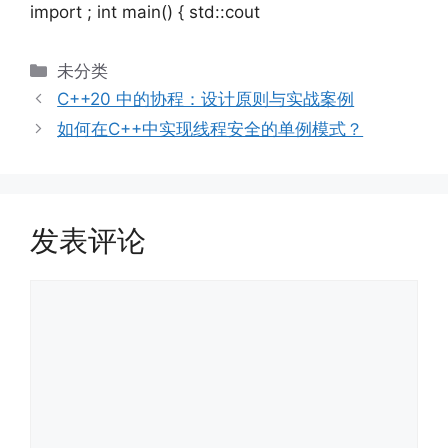
import ; int main() { std::cout
分
未分类
类
C++20 中的协程：设计原则与实战案例
如何在C++中实现线程安全的单例模式？
发表评论
评
论