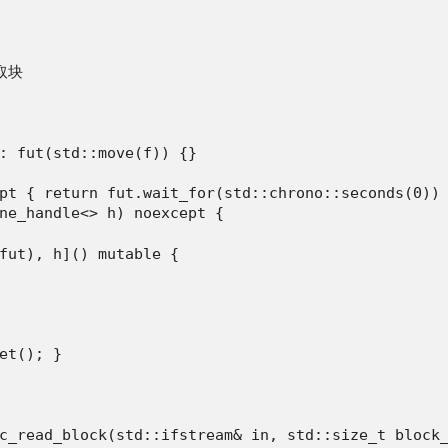
取块

: fut(std::move(f)) {}

pt { return fut.wait_for(std::chrono::seconds(0)) 
ne_handle<> h) noexcept {

fut), h]() mutable {

et(); }

c_read_block(std::ifstream& in, std::size_t block_