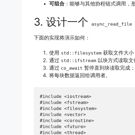
可组合
：能够与其他协程链式调用，
3. 设计一个
async_read_file
下面的实现将演示如何：
使用
获取文件大小
std::filesystem
通过
以块方式读取文
std::ifstream
通过
暂停直到块读取完成
co_await
将每块数据返回给调用者。
#include <iostream>

#include <fstream>

#include <filesystem>

#include <vector>

#include <coroutine>

#include <future>

#include <thread>
