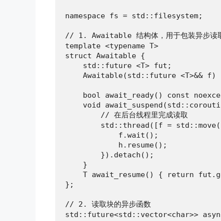
namespace fs = std::filesystem;

// 1. Awaitable 结构体，用于包装异步读
template <typename T>

struct Awaitable {

    std::future <T> fut;

    Awaitable(std::future <T>&& f) 
    bool await_ready() const noexce
    void await_suspend(std::corouti
        // 在后台线程里完成读取

        std::thread([f = std::move(
            f.wait();

            h.resume();

        }).detach();

    }

    T await_resume() { return fut.g
};

// 2. 读取块的异步函数

std::future<std::vector<char>> asyn