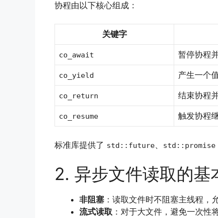
协程由以下核心组成：
关键字
暂停协程并等
co_await
产生一个
co_yield
结束协程
co_return
触发协程
co_resume
标准库提供了
、
std::future
std::promise
2. 异步文件读取的基
非阻塞
：读取文件时不阻塞主线程，
流式读取
：对于大文件，避免一次性