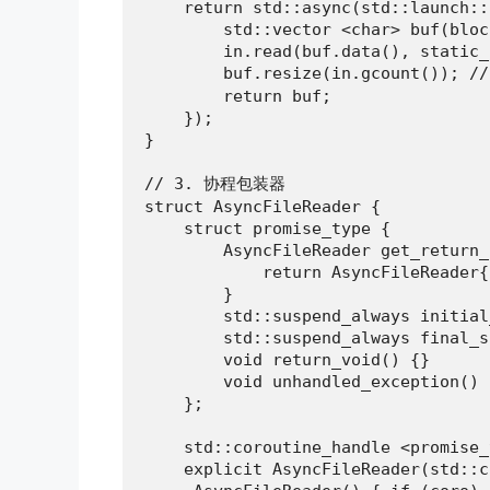
    return std::async(std::launch::
        std::vector <char> buf(bloc
        in.read(buf.data(), static_
        buf.resize(in.gcount());
        return buf;

    });

}

// 3. 协程包装器

struct AsyncFileReader {

    struct promise_type {

        AsyncFileReader get_return_
            return AsyncFileReader{
        }

        std::suspend_always initial
        std::suspend_always final_s
        void return_void() {}

        void unhandled_exception() 
    };

    std::coroutine_handle <promise_
    explicit AsyncFileReader(std::c