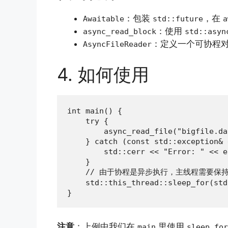
：包装
，在
Awaitable
std::future
a
：使用
async_read_block
std::asyn
：定义一个可协程
AsyncFileReader
4. 如何使用
int main() {

    try {

        async_read_file("bigfile.dat
    } catch (const std::exception& e
        std::cerr << "Error: " << e
    }

    // 由于协程是异步执行，主线程需要保
    std::this_thread::sleep_for(std
}
注意
：上例中我们在
里使用
main
sleep_for