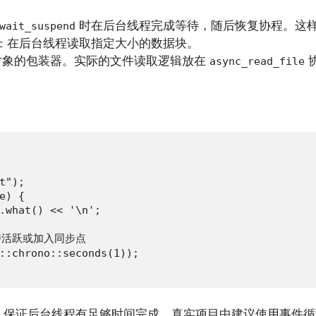
时在后台线程完成等待，随后恢复协程。这
wait_suspend
在后台线程读取指定大小的数据块。
c
对象的包装器。实际的文件读取逻辑放在
async_read_file
");

) {

.what() << '\n';

持活跃或加入同步点

::chrono::seconds(1));

保证后台线程有足够时间完成。真实项目中建议使用事件循