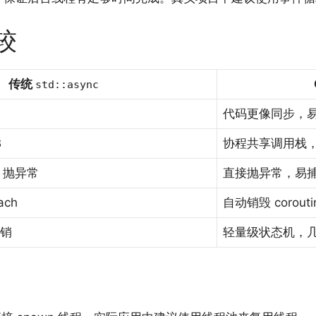
较
传统
std::async
代码更像同步，
B
协程共享调用栈
抛异常
直接抛异常，易
ach
自动销毁 coroutin
开销
轻量级状态机，