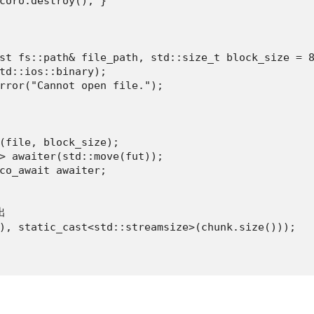
coro.destroy(); }

st fs::path& file_path, std::size_t block_size = 8
td::ios::binary);

rror("Cannot open file.");

(file, block_size);

> awaiter(std::move(fut));

co_await awaiter;



), static_cast<std::streamsize>(chunk.size()));
