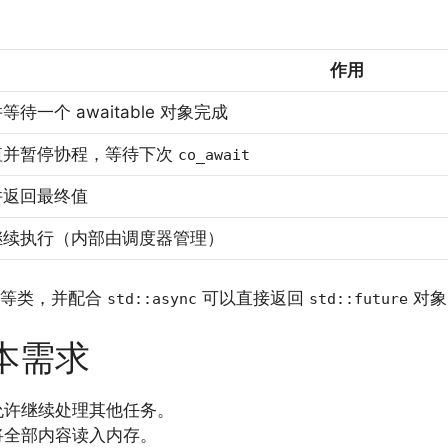
作用
待一个 awaitable 对象完成
值并暂停协程，等待下次
co_await
并返回最终值
继续执行（内部由调度器管理）
等类，并配合
可以直接返回
对象
std::async
std::future
本需求
允许继续处理其他任务。
将全部内容读入内存。