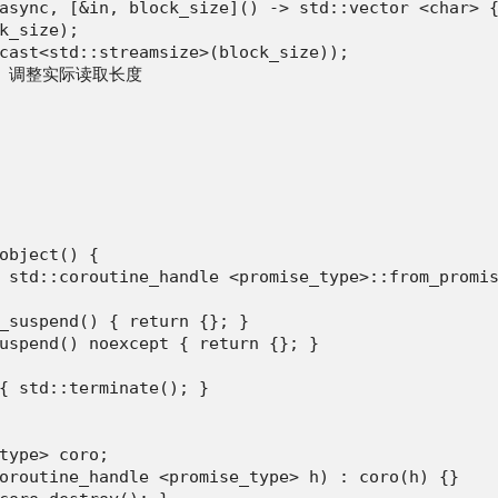
async, [&in, block_size]() -> std::vector <char> {
k_size);

cast<std::streamsize>(block_size));

 // 调整实际读取长度

object() {

 std::coroutine_handle <promise_type>::from_promis
_suspend() { return {}; }

uspend() noexcept { return {}; }

{ std::terminate(); }

type> coro;

oroutine_handle <promise_type> h) : coro(h) {}
