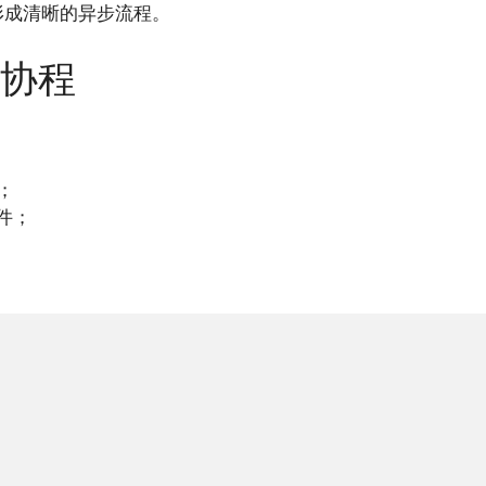
形成清晰的异步流程。
协程
；
件；
；