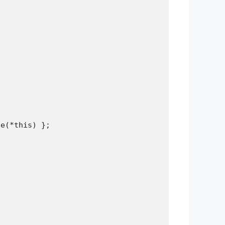


e(*this) };
