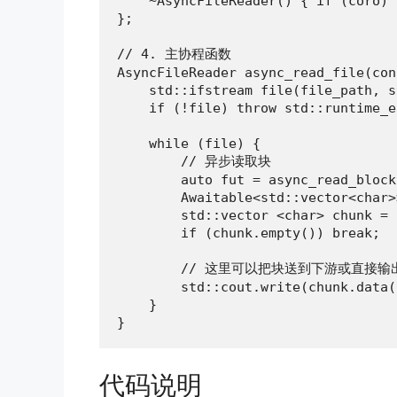
    ~AsyncFileReader() { if (coro) 
};

// 4. 主协程函数

AsyncFileReader async_read_file(con
    std::ifstream file(file_path, s
    if (!file) throw std::runtime_e
    while (file) {

        // 异步读取块

        auto fut = async_read_block
        Awaitable<std::vector<char>
        std::vector <char> chunk = 
        if (chunk.empty()) break;

        // 这里可以把块送到下游或直接输出
        std::cout.write(chunk.data(
    }

}
代码说明