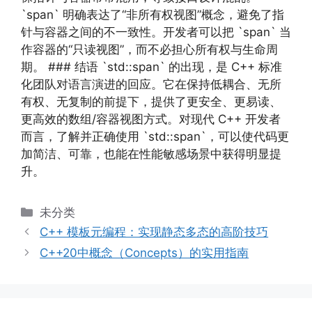
`span` 明确表达了“非所有权视图”概念，避免了指
针与容器之间的不一致性。开发者可以把 `span` 当
作容器的“只读视图”，而不必担心所有权与生命周
期。 ### 结语 `std::span` 的出现，是 C++ 标准
化团队对语言演进的回应。它在保持低耦合、无所
有权、无复制的前提下，提供了更安全、更易读、
更高效的数组/容器视图方式。对现代 C++ 开发者
而言，了解并正确使用 `std::span`，可以使代码更
加简洁、可靠，也能在性能敏感场景中获得明显提
升。
分
未分类
类
C++ 模板元编程：实现静态多态的高阶技巧
C++20中概念（Concepts）的实用指南