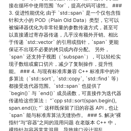
接在循环中使用范围 `for`，提高代码可读性。 ###
3. 促进性能优化 由于 `std::span` 是一个仅包含指
针和大小的 POD（Plain Old Data）类型，它可以
被编译器优化为非常轻量的参数传递方式，甚至可
以直接通过寄存器传递，几乎没有额外开销。相比
于传递 `std::vector` 的引用或指针，`span` 更能
保证不出现不必要的拷贝或内存分配。 另外，
`span` 还支持子视图（`subspan`），可以轻松实
现子数组或窗口切片，减少了复制操作，提升性
能。 ### 4. 与现有标准库兼容 C++ 标准库中的许
多算法（`std::sort`, `std::copy`, `std::find` 等）
都接受迭代器范围。`std::span` 也提供了
`begin()` 与 `end()` 成员函数，可直接作为迭代器
传递给这些算法： “`cpp std::sort(span.begin(),
span.end()); “` 这样既保留了旧的容器 API，也让
`span` 能与标准库算法无缝协作。 ### 5. 解决“裸
指针”与“容器”之间的混用问题 在老版本 C++ 中，
裸指针与容器常常混用，导致接口设计混乱。