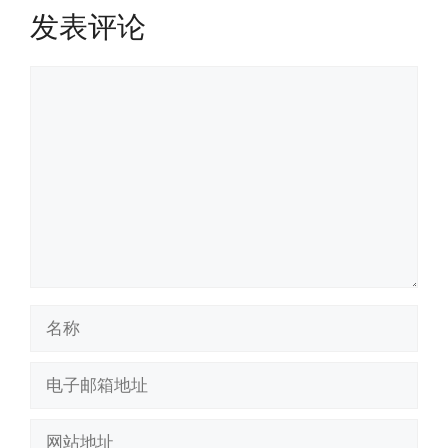
发表评论
评
论
名
称
电
子
邮
网
箱