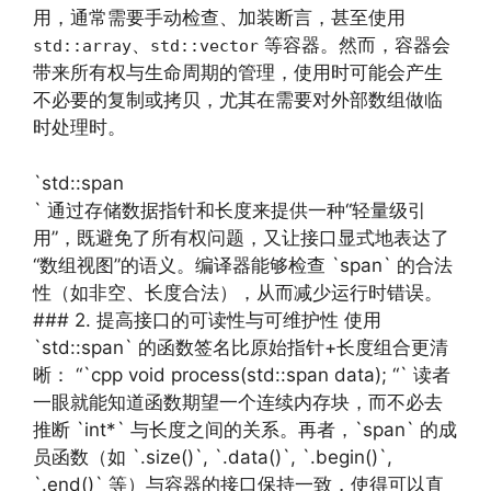
用，通常需要手动检查、加装断言，甚至使用
、
等容器。然而，容器会
std::array
std::vector
带来所有权与生命周期的管理，使用时可能会产生
不必要的复制或拷贝，尤其在需要对外部数组做临
时处理时。
`std::span
` 通过存储数据指针和长度来提供一种“轻量级引
用”，既避免了所有权问题，又让接口显式地表达了
“数组视图”的语义。编译器能够检查 `span` 的合法
性（如非空、长度合法），从而减少运行时错误。
### 2. 提高接口的可读性与可维护性 使用
`std::span` 的函数签名比原始指针+长度组合更清
晰： “`cpp void process(std::span data); “` 读者
一眼就能知道函数期望一个连续内存块，而不必去
推断 `int*` 与长度之间的关系。再者，`span` 的成
员函数（如 `.size()`, `.data()`, `.begin()`,
`.end()` 等）与容器的接口保持一致，使得可以直