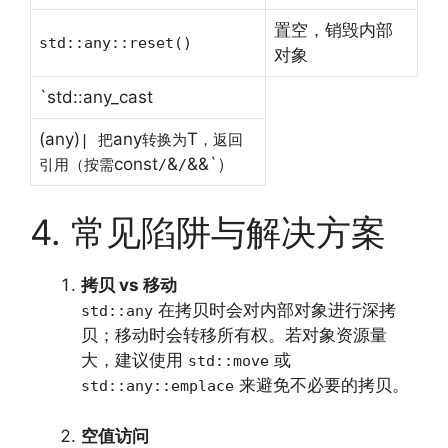
置空，销毁内部
std::any::reset()
对象
`std::any_cast
(any)
any
T
| 把
转换为
，返回
const
&
&&`）
引用（按需
/
/
4. 常见陷阱与解决方案
拷贝 vs 移动
在拷贝时会对内部对象进行深拷
std::any
贝；移动时会转移所有权。若对象资源量
大，建议使用
或
std::move
来避免不必要的拷贝。
std::any::emplace
空值访问