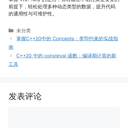
前提下，轻松处理多种动态类型的数据，提升代码
的通用性与可维护性。
分
未分类
类
掌握C++20中的 Concepts：类型约束的实战指
南
C++20 中的 consteval 函数：编译期计算的新
工具
发表评论
评
论