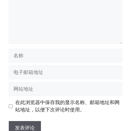
名
称
电
子
邮
网
箱
站
地
地
在此浏览器中保存我的显示名称、邮箱地址和网
址
址
站地址，以便下次评论时使用。