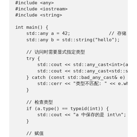
#include <any>

#include <iostream>

#include <string>

int main() {

    std::any a = 42;              // 存储 int
    std::any b = std::string("hello");

    // 访问时需要显式指定类型

    try {

        std::cout << std::any_cast<int>(a) <
        std::cout << std::any_cast<std::stri
    } catch (const std::bad_any_cast& e) {

        std::cerr << "类型不匹配: " << e.what()
    }

    // 检查类型

    if (a.type() == typeid(int)) {

        std::cout << "a 中保存的是 int\n";

    }

    // 赋值
