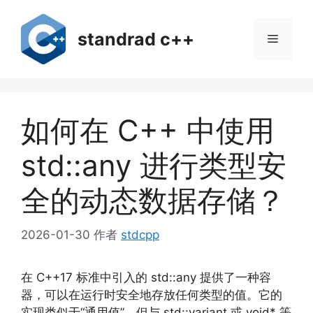
跳
至
standrad c++
菜
内
容
单
如何在 C++ 中使用
std::any 进行类型安
全的动态数据存储？
2026-01-30
作者
stdcpp
在 C++17 标准中引入的 std::any 提供了一种容
器，可以在运行时安全地存放任何类型的值。它的
实现类似于“通用值”，但与 std::variant 或 void* 等