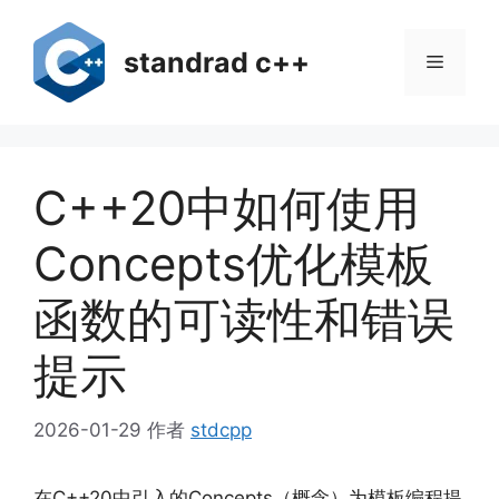
跳
至
standrad c++
菜
内
容
单
C++20中如何使用
Concepts优化模板
函数的可读性和错误
提示
2026-01-29
作者
stdcpp
在C++20中引入的Concepts（概念）为模板编程提