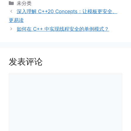
分
未分类
类
深入理解 C++20 Concepts：让模板更安全、
更易读
如何在 C++ 中实现线程安全的单例模式？
发表评论
评
论