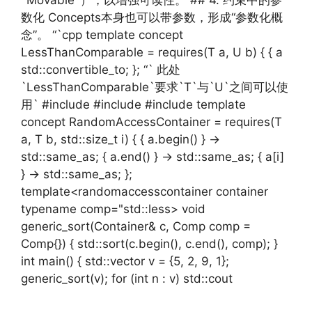
`Movable`），以增强可读性。 ## 4. 约束中的参
数化 Concepts本身也可以带参数，形成“参数化概
念”。 “`cpp template concept
LessThanComparable = requires(T a, U b) { { a
std::convertible_to; }; “` 此处
`LessThanComparable`要求`T`与`U`之间可以使
用` #include #include #include template
concept RandomAccessContainer = requires(T
a, T b, std::size_t i) { { a.begin() } ->
std::same_as; { a.end() } -> std::same_as; { a[i]
} -> std::same_as; };
template<randomaccesscontainer container
typename comp="std::less> void
generic_sort(Container& c, Comp comp =
Comp{}) { std::sort(c.begin(), c.end(), comp); }
int main() { std::vector v = {5, 2, 9, 1};
generic_sort(v); for (int n : v) std::cout