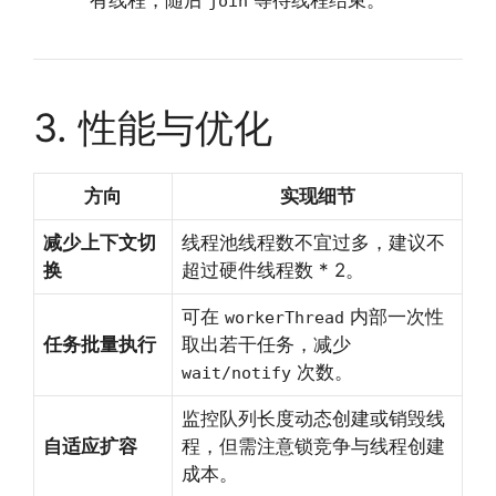
有线程，随后
等待线程结束。
join
3. 性能与优化
方向
实现细节
减少上下文切
线程池线程数不宜过多，建议不
换
超过硬件线程数 * 2。
可在
内部一次性
workerThread
任务批量执行
取出若干任务，减少
次数。
wait/notify
监控队列长度动态创建或销毁线
自适应扩容
程，但需注意锁竞争与线程创建
成本。