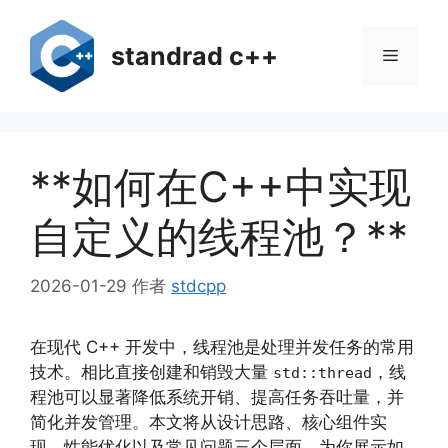
跳
至
standrad c++
菜
内
容
单
**如何在C++中实现
自定义的线程池？**
2026-01-29
作者
stdcpp
在现代 C++ 开发中，线程池是处理并发任务的常用
技术。相比直接创建和销毁大量
，线
std::thread
程池可以显著降低系统开销、提高任务吞吐量，并
简化并发管理。本文将从设计思路、核心组件实
现、性能优化以及常见问题三个层面，为你展示如