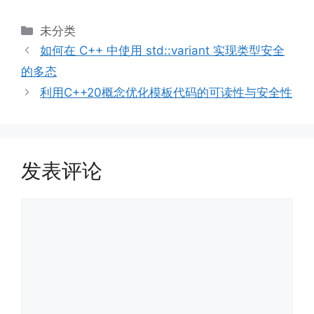
分
未分类
类
如何在 C++ 中使用 std::variant 实现类型安全
的多态
利用C++20概念优化模板代码的可读性与安全性
发表评论
评
论