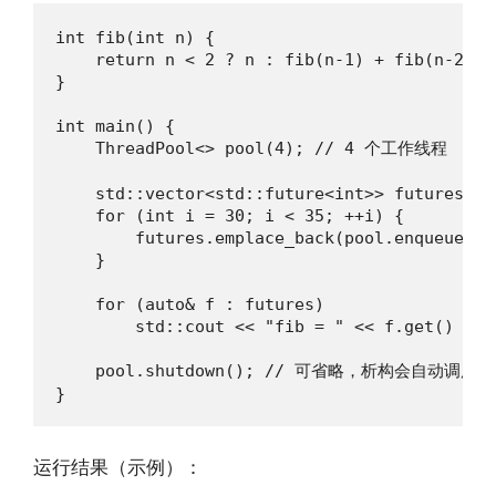
int fib(int n) {

    return n < 2 ? n : fib(n-1) + fib(n-2);

}

int main() {

    ThreadPool<> pool(4); // 4 个工作线程

    std::vector<std::future<int>> futures;

    for (int i = 30; i < 35; ++i) {

        futures.emplace_back(pool.enqueue(fib
    }

    for (auto& f : futures)

        std::cout << "fib = " << f.get() << s
    pool.shutdown(); // 可省略，析构会自动调用

}
运行结果（示例）：