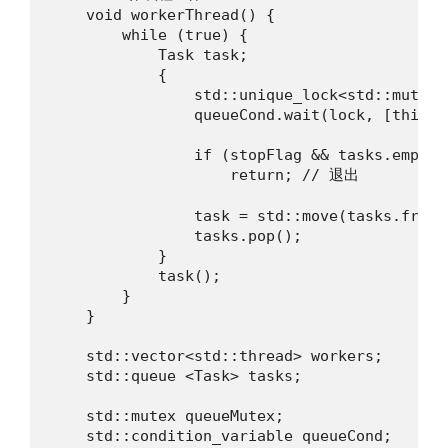
    void workerThread() {

        while (true) {

            Task task;

            {

                std::unique_lock<std::mutex>
                queueCond.wait(lock, [this] 
                if (stopFlag && tasks.empty()
                    return; // 退出

                task = std::move(tasks.front(
                tasks.pop();

            }

            task();

        }

    }

    std::vector<std::thread> workers;

    std::queue <Task> tasks;

    std::mutex queueMutex;

    std::condition_variable queueCond;
