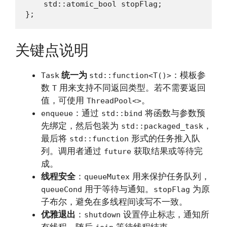
    std::atomic_bool stopFlag;

};
关键点说明
统一为
：模板参
Task
std::function<T()>
数
用来支持不同返回类型。若不需要返回
T
值，可使用
。
ThreadPool<>
：通过
将函数与参数预
enqueue
std::bind
先绑定，然后包装为
，
std::packaged_task
最后将
形式的任务推入队
std::function
列。调用者通过
获取结果或等待完
future
成。
线程安全
：
用来保护任务队列，
queueMutex
用于等待与通知。
为原
queueCond
stopFlag
子布尔，避免在多线程间读写不一致。
优雅退出
：
设置停止标志，通知所
shutdown