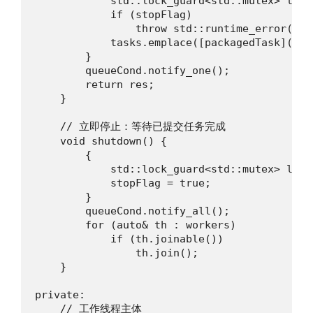
            std::lock_guard<std::mutex> lock
            if (stopFlag)

                throw std::runtime_error("en
            tasks.emplace([packagedTask](){ 
        }

        queueCond.notify_one();

        return res;

    }

    // 立即停止：等待已提交任务完成

    void shutdown() {

        {

            std::lock_guard<std::mutex> lock
            stopFlag = true;

        }

        queueCond.notify_all();

        for (auto& th : workers)

            if (th.joinable())

                th.join();

    }

private:

    // 工作线程主体
