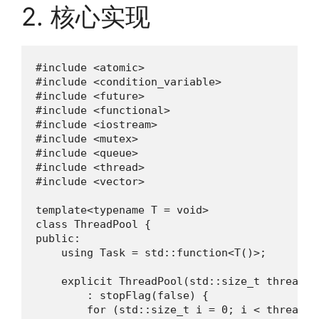
2. 核心实现
#include <atomic>

#include <condition_variable>

#include <future>

#include <functional>

#include <iostream>

#include <mutex>

#include <queue>

#include <thread>

#include <vector>

template<typename T = void>

class ThreadPool {

public:

    using Task = std::function<T()>;

    explicit ThreadPool(std::size_t threadCo
        : stopFlag(false) {

        for (std::size_t i = 0; i < threadCou