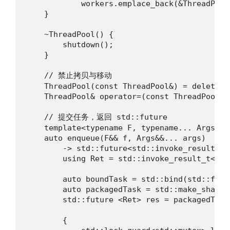
            workers.emplace_back(&ThreadPool
    }

    ~ThreadPool() {

        shutdown();

    }

    // 禁止拷贝与移动

    ThreadPool(const ThreadPool&) = delete;

    ThreadPool& operator=(const ThreadPool&) 
    // 提交任务，返回 std::future

    template<typename F, typename... Args>

    auto enqueue(F&& f, Args&&... args)

        -> std::future<std::invoke_result_t<
        using Ret = std::invoke_result_t<F, A
        auto boundTask = std::bind(std::forw
        auto packagedTask = std::make_shared
        std::future <Ret> res = packagedTask
        {
