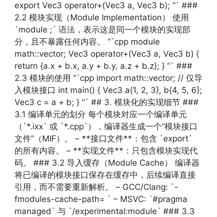
export Vec3 operator+(Vec3 a, Vec3 b); “` ###
2.2 模块实现（Module Implementation） 使用
`module ;` 语法，表示这是同一个模块的实现部
分，且不暴露任何内容。 “`cpp module
math::vector; Vec3 operator+(Vec3 a, Vec3 b) {
return {a.x + b.x, a.y + b.y, a.z + b.z}; } “` ###
2.3 模块的使用 “`cpp import math::vector; // 仅导
入模块接口 int main() { Vec3 a{1, 2, 3}, b{4, 5, 6};
Vec3 c = a + b; } “` ## 3. 模块化的实现细节 ###
3.1 编译单元的划分 每个模块对应一个编译单元
（`*.ixx` 或 `*.cpp`），编译器生成一个“模块接口
文件”（MIF）。 – **接口文件**：包含 `export`
的所有内容。 – **实现文件**：只包含模块实现代
码。 ### 3.2 导入缓存（Module Cache） 编译器
将已编译的模块接口保存在缓存中，后续编译直接
引用，而不需要重新解析。 – GCC/Clang: `-
fmodules-cache-path= ` – MSVC: `#pragma
managed` 与 `/experimental:module` ### 3.3