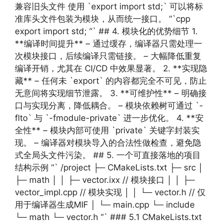
兼容旧头文件 使用 `export import std;` 可以将标
准库头文件包装为模块，从而统一接口。 “`cpp
export import std; “` ## 4. 模块化的优势细节 1.
**编译时间提升** – 通过缓存，编译器只需处理一
次模块接口，后续编译只需链接。 – 大幅降低重复
编译开销，尤其在 CI/CD 中效果显著。 2. **实现隐
藏** – 任何未 `export` 的内容都完全不可见，防止
无意间将实现细节泄露。 3. **可维护性** – 明确接
口与实现分离，降低耦合。 – 模块依赖树可通过 `-
flto` 与 `-fmodule-private` 进一步优化。 4. **安
全性** – 模块内部可使用 `private` 关键字封装实
现。 – 编译器对模块导入的合法性做检查，避免隐
式全局头文件污染。 ## 5. 一个可直接落地的项目
结构示例 “` /project ├─ CMakeLists.txt ├─ src │
├─ math │ │ ├─ vector.ixx // 模块接口 │ │ ├─
vector_impl.cpp // 模块实现 │ │ └─ vector.h // 仅
用于编译器生成MIF │ └─ main.cpp └─ include
└─ math └─ vector.h “` ### 5.1 CMakeLists.txt