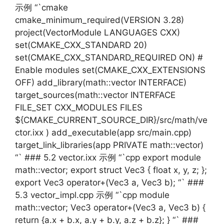
示例 “`cmake
cmake_minimum_required(VERSION 3.28)
project(VectorModule LANGUAGES CXX)
set(CMAKE_CXX_STANDARD 20)
set(CMAKE_CXX_STANDARD_REQUIRED ON) #
Enable modules set(CMAKE_CXX_EXTENSIONS
OFF) add_library(math::vector INTERFACE)
target_sources(math::vector INTERFACE
FILE_SET CXX_MODULES FILES
${CMAKE_CURRENT_SOURCE_DIR}/src/math/ve
ctor.ixx ) add_executable(app src/main.cpp)
target_link_libraries(app PRIVATE math::vector)
“` ### 5.2 vector.ixx 示例 “`cpp export module
math::vector; export struct Vec3 { float x, y, z; };
export Vec3 operator+(Vec3 a, Vec3 b); “` ###
5.3 vector_impl.cpp 示例 “`cpp module
math::vector; Vec3 operator+(Vec3 a, Vec3 b) {
return {a.x + b.x, a.y + b.y, a.z + b.z}; } “` ###