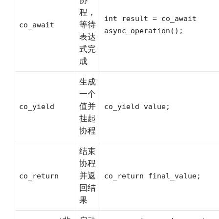
程，
int result = co_await
等待
co_await
async_operation();
表达
式完
成
生成
一个
值并
co_yield
co_yield value;
挂起
协程
结束
协程
并返
co_return
co_return final_value;
回结
果