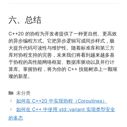
六、总结
C++20 的协程为开发者提供了一种更自然、更高效
的异步编程方式。它把异步逻辑写成同步样式，极
大提升代码可读性与维护性。随着标准库和第三方
库对协程支持的完善，未来我们将看到越来越多基
于协程的高性能网络框架、数据库驱动以及并行计
算库。掌握协程，将为你的 C++ 技能树添上一颗璀
璨的新星。
分
未分类
类
如何在 C++20 中实现协程（Coroutines）
如何在 C++ 中使用 std::variant 实现类型安全
的多态