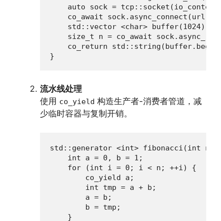
    auto sock = tcp::socket(io_context)
    co_await sock.async_connect(url, bo
    std::vector <char> buffer(1024);

    size_t n = co_await sock.async_rea
    co_return std::string(buffer.begin(
}
流水线处理
使用
构造生产者-消费者管道，减
co_yield
少临时容器与复制开销。
std::generator <int> fibonacci(int n) {
    int a = 0, b = 1;

    for (int i = 0; i < n; ++i) {

        co_yield a;

        int tmp = a + b;

        a = b;

        b = tmp;

    }
