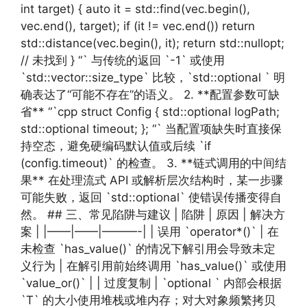
int target) { auto it = std::find(vec.begin(),
vec.end(), target); if (it != vec.end()) return
std::distance(vec.begin(), it); return std::nullopt;
// 未找到 } “` 与传统的返回 `-1` 或使用
`std::vector::size_type` 比较，`std::optional ` 明
确表达了“可能不存在”的语义。 2. **配置参数可缺
省** “`cpp struct Config { std::optional logPath;
std::optional timeout; }; “` 当配置项缺失时直接保
持空态，避免硬编码默认值或后续 `if
(config.timeout)` 的检查。 3. **链式调用的中间结
果** 在处理流式 API 或解析层次结构时，某一步骤
可能失败，返回 `std::optional` 使错误传播变得自
然。 ## 三、常见陷阱与建议 | 陷阱 | 原因 | 解决方
案 | |——|——|———-| | 误用 `operator*()` | 在
未检查 `has_value()` 的情况下解引用会导致未定
义行为 | 在解引用前始终调用 `has_value()` 或使用
`value_or()` | | 过度复制 | `optional ` 内部会根据
`T` 的大小使用堆栈或堆内存；对大对象频繁拷贝