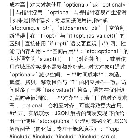
成本高 | 对大对象使用 `optional>` 或 `optional>`
| | 与指针混用 | `optional` 与裸指针容易产生混淆
| 如果是指针需求，考虑直接使用裸指针或
`std::unique_ptr`、`std::shared_ptr` | | 空值判
断错误 | 在 `if (opt)` 与 `if (opt.has_value())` 的
区别 | 直接使用 `if (opt)` 语义更直观 | ## 四、性
能与内存占用 – **空间占用**：`std::optional ` 的
大小通常为 `sizeof(T) + 1`（对齐补齐），或者使
用位域压缩实现不需要额外标志。对大对象可通过
`optional>` 减少空间。 – **时间成本**：构造、
赋值、拷贝、移动操作与 `T` 的相应操作一致。访
问时多了一层 `has_value()` 检查，通常在优化级
别高时会被消除。 – **对齐**：若 `T` 的对齐要求
高，`optional ` 会相应对齐，可能导致更大占用。
## 五、实战演示：JSON 解析的简易实现 下面给
出一个使用 `std::optional` 处理可选字段的 JSON
解析例子（简化版，专注于概念演示）： “`cpp
#include #include #include #include struct