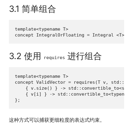
3.1 简单组合
template<typename T>

concept IntegralOrFloating = Integral <T> ||
3.2 使用
进行组合
requires
template<typename T>

concept ValidVector = requires(T v, std::size
    { v.size() } -> std::convertible_to<std::
    { v[i] } -> std::convertible_to<typename
};
这种方式可以捕获更细粒度的表达式约束。