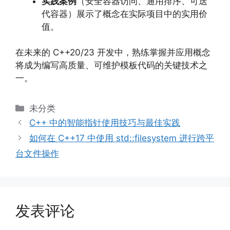
实践案例
（安全容器访问、通用排序、可迭
代容器）展示了概念在实际项目中的实用价
值。
在未来的 C++20/23 开发中，熟练掌握并应用概念
将成为编写高质量、可维护模板代码的关键技术之
一。
分
未分类
类
C++ 中的智能指针使用技巧与最佳实践
如何在 C++17 中使用 std::filesystem 进行跨平
台文件操作
发表评论