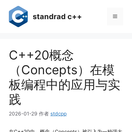
跳
至
standrad c++
菜
内
容
单
C++20概念
（Concepts）在模
板编程中的应用与实
践
2026-01-29
作者
stdcpp
在C++20中，概念（Concepts）被引入为一种强大