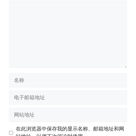
评
论
名
称
电
子
邮
网
箱
站
地
地
在此浏览器中保存我的显示名称、邮箱地址和网
址
址