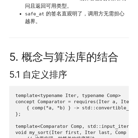
问且返回可用类型。
的签名直观明了，调用方无需担心
safe_at
越界。
5. 概念与算法库的结合
5.1 自定义排序
template<typename Iter, typename Comp>

concept Comparator = requires(Iter a, Iter b
    { comp(*a, *b) } -> std::convertible_to <
};

template<Comparator Comp, std::input_iterator
void my_sort(Iter first, Iter last, Comp comp