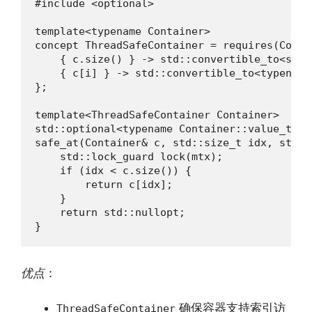
#include <optional>

template<typename Container>

concept ThreadSafeContainer = requires(Conta
    { c.size() } -> std::convertible_to<std::
    { c[i] } -> std::convertible_to<typename
};

template<ThreadSafeContainer Container>

std::optional<typename Container::value_type>
safe_at(Container& c, std::size_t idx, std::
    std::lock_guard lock(mtx);

    if (idx < c.size()) {

        return c[idx];

    }

    return std::nullopt;

}
优点
：
确保容器支持索引访
ThreadSafeContainer