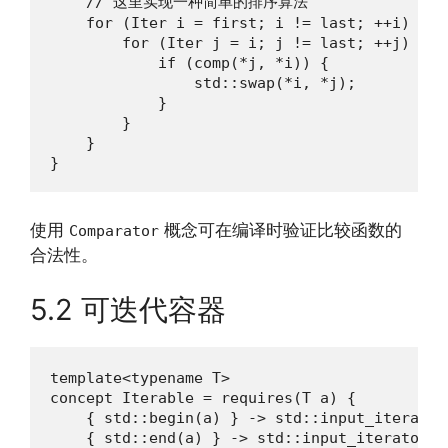
    // 这里实现一种简单的排序算法

    for (Iter i = first; i != last; ++i) {

        for (Iter j = i; j != last; ++j) {

            if (comp(*j, *i)) {

                std::swap(*i, *j);

            }

        }

    }

}
使用
概念可在编译时验证比较函数的
Comparator
合法性。
5.2 可迭代容器
template<typename T>

concept Iterable = requires(T a) {

    { std::begin(a) } -> std::input_iterator;
    { std::end(a) } -> std::input_iterator;
