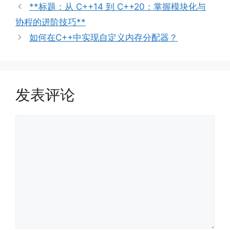
类
**标题：从 C++14 到 C++20：掌握模块化与
协程的进阶技巧**
如何在C++中实现自定义内存分配器？
发表评论
评
论