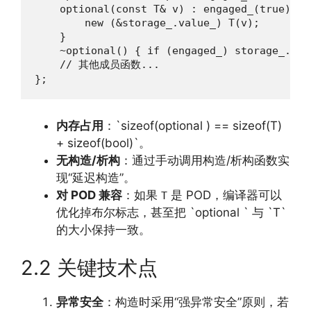
    optional(const T& v) : engaged_(true) {

        new (&storage_.value_) T(v);

    }

    ~optional() { if (engaged_) storage_.valu
    // 其他成员函数...

};
内存占用
：`sizeof(optional ) == sizeof(T)
+ sizeof(bool)`。
无构造/析构
：通过手动调用构造/析构函数实
现“延迟构造”。
对 POD 兼容
：如果
是 POD，编译器可以
T
优化掉布尔标志，甚至把 `optional ` 与 `T`
的大小保持一致。
2.2 关键技术点
异常安全
：构造时采用“强异常安全”原则，若