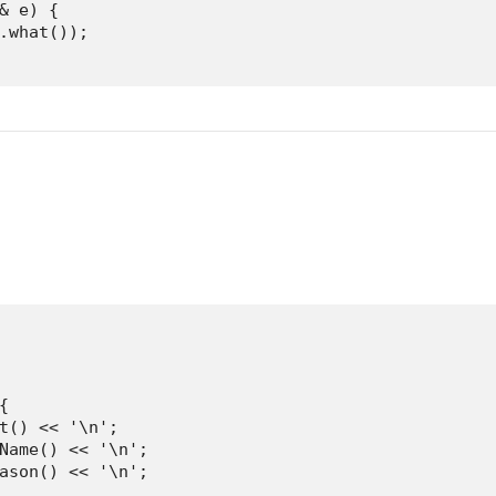
& e) {

.what());



t() << '\n';

Name() << '\n';

ason() << '\n';
