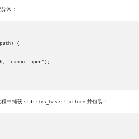
应异常：
path) {

h, "cannot open");

过程中捕获
并包装：
std::ios_base::failure