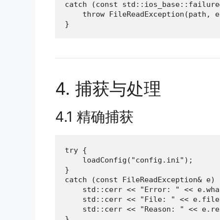
catch (const std::ios_base::failure
    throw FileReadException(path, e
}
4. 捕获与处理
4.1 精确捕获
try {

    loadConfig("config.ini");

}

catch (const FileReadException& e) {
    std::cerr << "Error: " << e.wha
    std::cerr << "File: " << e.file
    std::cerr << "Reason: " << e.re
}