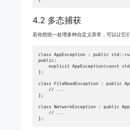
4.2 多态捕获
若你想统一处理多种自定义异常，可以让它
class AppException : public std::ru
public:

    explicit AppException(const std
};

class FileReadException : public Ap
    // ...

};

class NetworkException : public App
    // ...

};