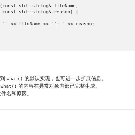
(const std::string& fileName,

 const std::string& reason) {

 '" << fileName << "': " << reason;

得到
的默认实现，也可进一步扩展信息。
what()
保
的内容在异常对象内部已完整生成。
what()
文件名和原因。