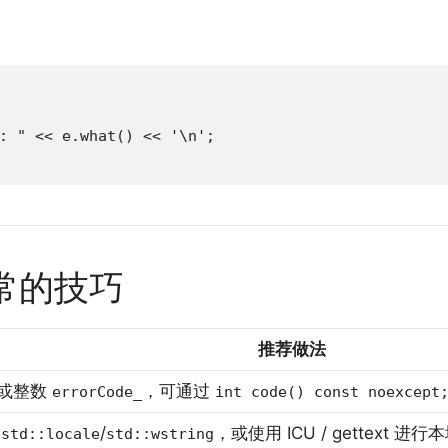
: " << e.what() << '\n';

异常的技巧
推荐做法
或整数
，可通过
errorCode_
int code() const noexcept
为
/
，或使用 ICU / gettext 进
std::locale
std::wstring