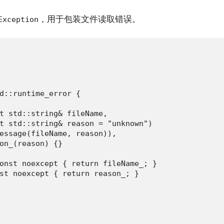
，用于包装文件读取错误。
Exception
d::runtime_error {

t std::string& fileName,

t std::string& reason = "unknown")

essage(fileName, reason)),

on_(reason) {}

onst noexcept { return fileName_; }

st noexcept { return reason_; }
