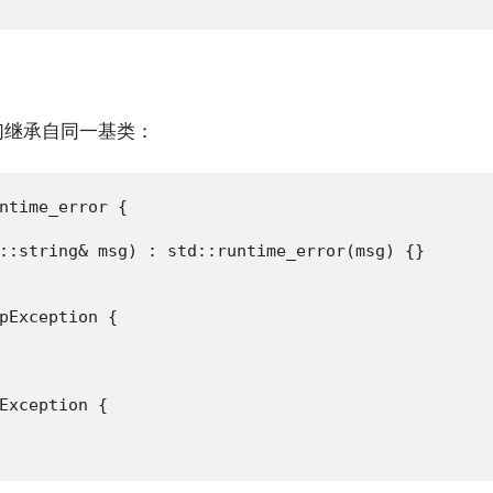
们继承自同一基类：
ntime_error {

::string& msg) : std::runtime_error(msg) {}

pException {

Exception {
