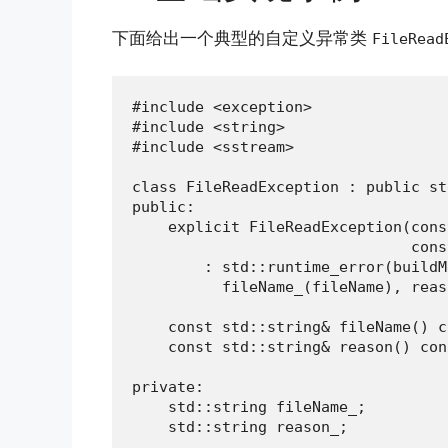
下面给出一个典型的自定义异常类
FileRead
#include <exception>

#include <string>

#include <sstream>

class FileReadException : public st
public:

    explicit FileReadException(cons
                               cons
        : std::runtime_error(buildM
          fileName_(fileName), reas
    const std::string& fileName() c
    const std::string& reason() con
private:

    std::string fileName_;

    std::string reason_;
