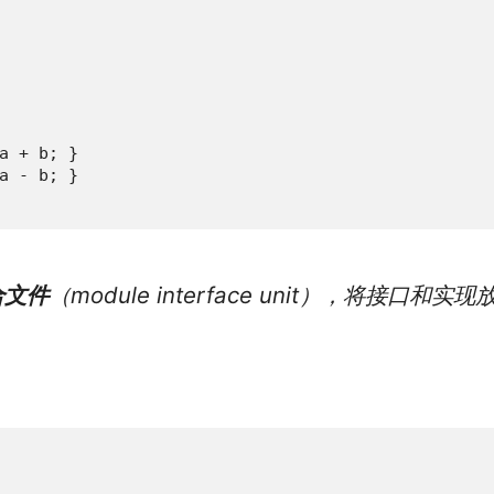
a + b; }

a - b; }

合文件
（module interface unit），将接口