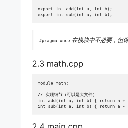
export int add(int a, int b);

export int sub(int a, int b);
在模块中不必要，但保
#pragma once
2.3 math.cpp
module math;

// 实现细节（可以是大文件）

int add(int a, int b) { return a + b
int sub(int a, int b) { return a - 
2.4 main.cpp