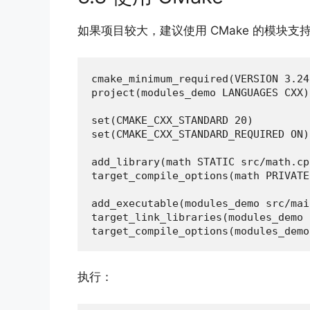
如果项目较大，建议使用 CMake 的模块支
cmake_minimum_required(VERSION 3.24)
project(modules_demo LANGUAGES CXX)

set(CMAKE_CXX_STANDARD 20)

set(CMAKE_CXX_STANDARD_REQUIRED ON)

add_library(math STATIC src/math.cpp
target_compile_options(math PRIVATE
add_executable(modules_demo src/mai
target_link_libraries(modules_demo 
target_compile_options(modules_demo
执行：