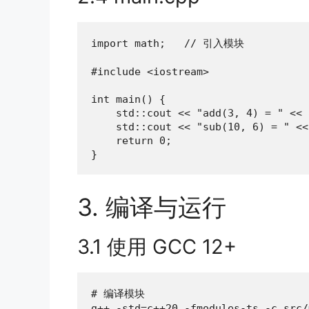
import math;   // 引入模块

#include <iostream>

int main() {

    std::cout << "add(3, 4) = " << 
    std::cout << "sub(10, 6) = " <<
    return 0;

}
3. 编译与运行
3.1 使用 GCC 12+
# 编译模块

g++ -std=c++20 -fmodules-ts -c src/