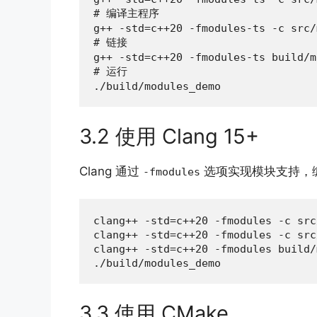
# 编译主程序

g++ -std=c++20 -fmodules-ts -c src/
# 链接

g++ -std=c++20 -fmodules-ts build/m
# 运行

./build/modules_demo
3.2 使用 Clang 15+
Clang 通过
选项实现模块支持，编
-fmodules
clang++ -std=c++20 -fmodules -c src
clang++ -std=c++20 -fmodules -c src
clang++ -std=c++20 -fmodules build/
./build/modules_demo
3.3 使用 CMake