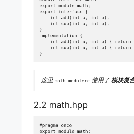
export module math;

export interface {

    int add(int a, int b);

    int sub(int a, int b);

}

implementation {

    int add(int a, int b) { return 
    int sub(int a, int b) { return 
}
这里
使用了
模块复
math.modulerc
2.2 math.hpp
#pragma once

export module math;
