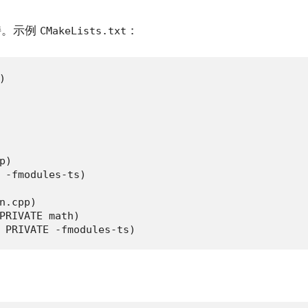
持。示例
：
CMakeLists.txt


)

 -fmodules-ts)

n.cpp)

PRIVATE math)

 PRIVATE -fmodules-ts)