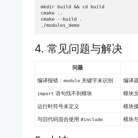
mkdir build && cd build

cmake ..

cmake --build .

./modules_demo
4. 常见问题与解决
问题
编译报错：
关键字未识别
编译
module
语句找不到模块
模块
import
运行时符号未定义
模块
与旧代码混合使用
模块
#include