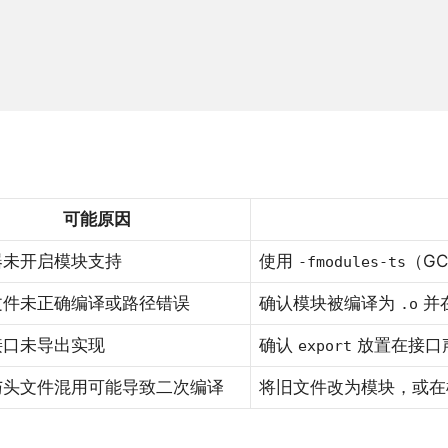
可能原因
器未开启模块支持
使用
（G
-fmodules-ts
文件未正确编译或路径错误
确认模块被编译为
并
.o
接口未导出实现
确认
放置在接口
export
与头文件混用可能导致二次编译
将旧文件改为模块，或