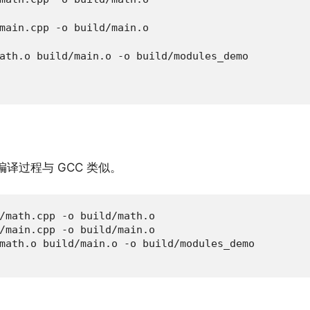
main.cpp -o build/main.o

ath.o build/main.o -o build/modules_demo

译过程与 GCC 类似。
/math.cpp -o build/math.o

/main.cpp -o build/main.o

math.o build/main.o -o build/modules_demo
