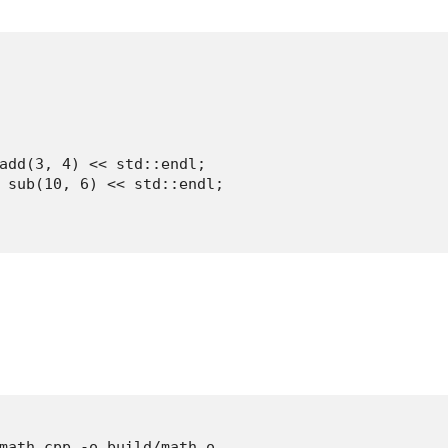
add(3, 4) << std::endl;

 sub(10, 6) << std::endl;

math.cpp -o build/math.o
