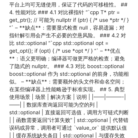
平台上均可无缝使用，保证了代码的可移植性。 ##
4. 性能对比 ### 4.1 对比裸指针 “`cpp T* ptr =
get_ptr(); // 可能为 nullptr if (ptr) { /* use *ptr */ }
“` – **缺点**：需要显式检查 null，容易遗漏；对
指针解引用会产生不必要的空悬风险。 ### 4.2 对
比 std::optional “`cpp std::optional opt =
get_opt(); if (opt) { /* use *opt */ } “` – **优点
**：语义更明确；编译器可做更严格的检查；避免
了隐式的 nullptr。 ### 4.3 对比 boost::optional
boost::optional 作为 std::optional 的前身，功能相
似。 – **缺点**：需要额外的头文件和命名空间；
在某些编译器上性能略逊于标准实现。 ## 5. 典型
使用场景 | 场景 | 解决方案 | 说明 | |——|———-|
——| | 数据库查询返回可能为空的列 |
std::optional | 直接返回可选值，调用方可链式判断
| | 函数需要返回“计算失败” | std::optional | 代替错
误码或异常，调用者可通过 `value_or` 提供默认值
| | 缓存系统缺失条目 | std::optional | 与缓存失效