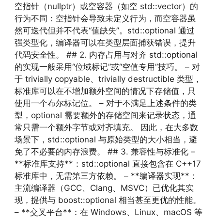
空指针（nullptr）或空容器（如空 std::vector）的
行为不同：空指针会导致未定义行为，而空容器虽
然可迭代但并不代表“值缺失”。std::optional 通过
强类型化，编译器可以在类型层面捕获错误，提升
代码安全性。 ## 2. 内存占用与对齐 std::optional
的实现一般采用“位域标记”或“空值专用”技巧。 – 对
于 trivially copyable、trivially destructible 类型，
标准库可以在不增加额外空间的情况下存储值，只
使用一个布尔标记位。 – 对于不满足上述条件的类
型，optional 需要额外的存储空间来记录状态，通
常只需一个额外字节或对齐填充。 因此，在大多数
场景下，std::optional 与原始类型的大小相当，避
免了不必要的内存浪费。 ## 3. 兼容性与标准化 –
**标准库支持**：std::optional 直接包含在 C++17
标准库中，无需第三方依赖。 – **编译器实现**：
主流编译器（GCC、Clang、MSVC）已优化其实
现，提供与 boost::optional 相当甚至更优的性能。
– **交叉平台**：在 Windows、Linux、macOS 等