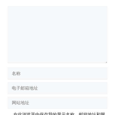
评
论
名
称
电
子
邮
网
箱
站
地
地
在此浏览器中保存我的显示名称、邮箱地址和网