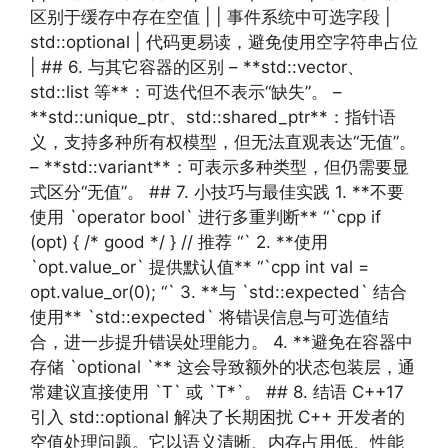
区别于缓存中存在空值 | | 事件系统中可选字段 |
std::optional | 代码更易读，避免使用空字符串占位
| ## 6. 与其它容器的区别 – **std::vector、
std::list 等**：可迭代但不表示“缺失”。 –
**std::unique_ptr、std::shared_ptr**：指针语
义，支持多种所有权模型，但无法直观表达“无值”。
– **std::variant**：可表示多种类型，但仍需要显
式区分“无值”。 ## 7. 小技巧与最佳实践 1. **不要
使用 `operator bool` 进行多重判断** “`cpp if
(opt) { /* good */ } // 推荐 “` 2. **使用
`opt.value_or` 提供默认值** “`cpp int val =
opt.value_or(0); “` 3. **与 `std::expected` 结合
使用** `std::expected` 将错误信息与可选值结
合，进一步提升错误处理能力。 4. **避免在容器中
存储 `optional `** 这会导致额外的状态包装层，通
常建议直接使用 `T` 或 `T*`。 ## 8. 结语 C++17
引入 std::optional 解决了长期困扰 C++ 开发者的
空值处理问题。它以语义清晰、内存占用低、性能