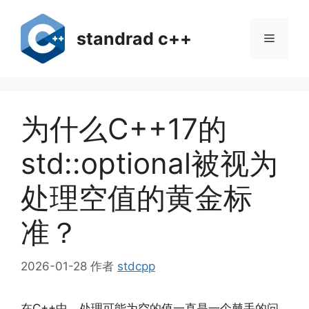
跳
至
standrad c++
菜
内
容
单
为什么C++17的
std::optional被视为
处理空值的黄金标
准？
2026-01-28
作者
stdcpp
在C++中，处理可能为空的值一直是一个棘手的问