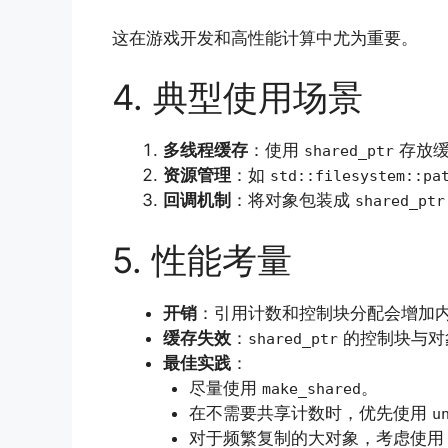
这在游戏开发和高性能计算中尤为重要。
4. 典型使用场景
多线程缓存
：使用
存放
shared_ptr
资源管理
：如
std::filesystem::pa
回调机制
：将对象包装成
shared_ptr
5. 性能考量
开销
：引用计数和控制块分配会增加
缓存失效
：
的控制块与对象可
shared_ptr
最佳实践
：
尽量使用
。
make_shared
在不需要共享计数时，优先使用
u
对于频繁复制的大对象，考虑使