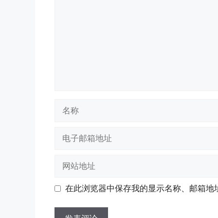
论
名
称
电
子
邮
网
箱
站
地
地
在此浏览器中保存我的显示名称、邮箱地
址
址