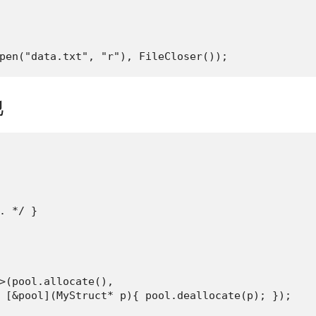
pen("data.txt", "r"), FileCloser());
池
. */ }

>(pool.allocate(),

 [&pool](MyStruct* p){ pool.deallocate(p); });