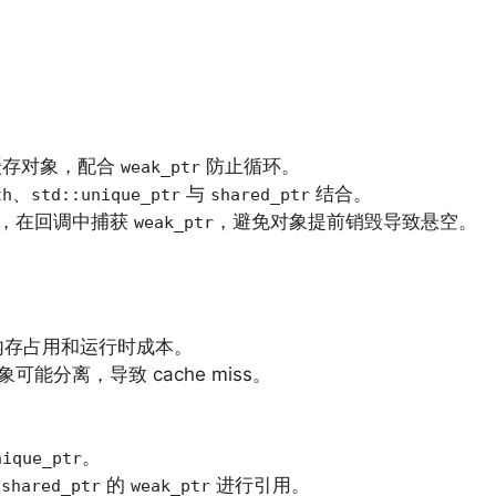
缓存对象，配合
防止循环。
weak_ptr
、
与
结合。
th
std::unique_ptr
shared_ptr
，在回调中捕获
，避免对象提前销毁导致悬空。
weak_ptr
内存占用和运行时成本。
能分离，导致 cache miss。
。
nique_ptr
用
的
进行引用。
shared_ptr
weak_ptr