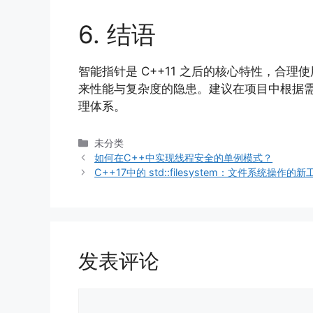
6. 结语
智能指针是 C++11 之后的核心特性，合理
来性能与复杂度的隐患。建议在项目中根据
理体系。
分
未分类
类
如何在C++中实现线程安全的单例模式？
C++17中的 std::filesystem：文件系统操作的新
发表评论
评