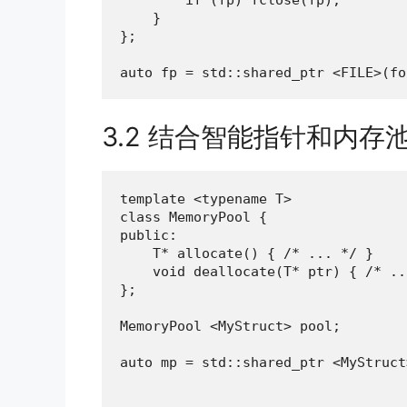
    }

};

auto fp = std::shared_ptr <FILE>(fo
3.2 结合智能指针和内存
template <typename T>

class MemoryPool {

public:

    T* allocate() { /* ... */ }

    void deallocate(T* ptr) { /* ..
};

MemoryPool <MyStruct> pool;

auto mp = std::shared_ptr <MyStruct
                                   