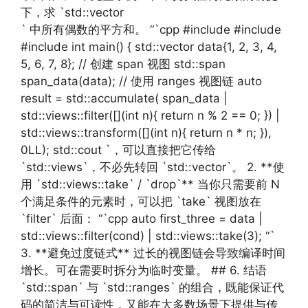
下，求 `std::vector
` 中所有偶数的平方和。 “`cpp #include #include
#include int main() { std::vector data{1, 2, 3, 4,
5, 6, 7, 8}; // 创建 span 视图 std::span
span_data(data); // 使用 ranges 视图链 auto
result = std::accumulate( span_data |
std::views::filter([](int n){ return n % 2 == 0; }) |
std::views::transform([](int n){ return n * n; }),
0LL); std::cout `，可以直接把它传给
`std::views`，不必先转回 `std::vector`。 2. **使
用 `std::views::take` / `drop`** 当你只需要前 N
个满足条件的元素时，可以把 `take` 视图放在
`filter` 后面： “`cpp auto first_three = data |
std::views::filter(cond) | std::views::take(3); “`
3. **避免过度链式** 过长的视图链会导致编译时间
增长。可在需要时拆分为临时变量。 ## 6. 结语
`std::span` 与 `std::ranges` 的组合，既能保证代
码的简洁与可读性，又能在大多数场景下提供与传