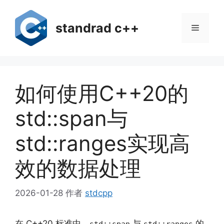
跳
至
standrad c++
菜
内
容
单
如何使用C++20的
std::span与
std::ranges实现高
效的数据处理
2026-01-28
作者
stdcpp
在 C++20 标准中，
与
的
std::span
std::ranges