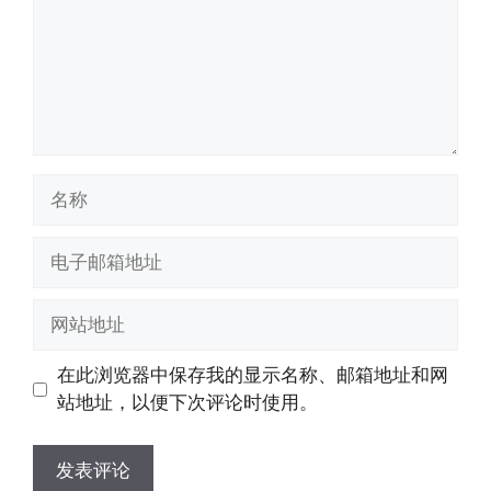
名
称
电
子
邮
网
箱
站
地
地
在此浏览器中保存我的显示名称、邮箱地址和网
址
址
站地址，以便下次评论时使用。