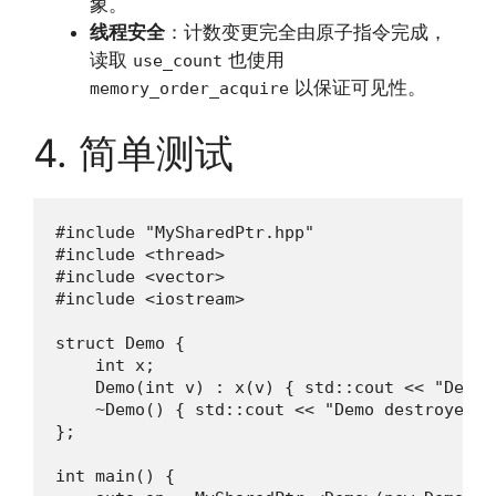
象。
线程安全
：计数变更完全由原子指令完成，
读取
也使用
use_count
以保证可见性。
memory_order_acquire
4. 简单测试
#include "MySharedPtr.hpp"

#include <thread>

#include <vector>

#include <iostream>

struct Demo {

    int x;

    Demo(int v) : x(v) { std::cout << "Demo 
    ~Demo() { std::cout << "Demo destroyed\n"
};

int main() {
