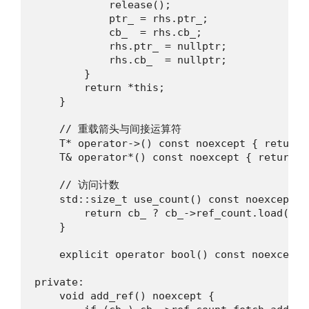
            release();

            ptr_ = rhs.ptr_;

            cb_  = rhs.cb_;

            rhs.ptr_ = nullptr;

            rhs.cb_  = nullptr;

        }

        return *this;

    }

    // 重载箭头与间接运算符

    T* operator->() const noexcept { return p
    T& operator*() const noexcept { return *p
    // 访问计数

    std::size_t use_count() const noexcept {

        return cb_ ? cb_->ref_count.load(std
    }

    explicit operator bool() const noexcept 
private:

    void add_ref() noexcept {
