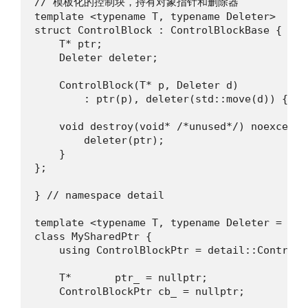
// 模板化的控制块，持有对象指针和删除器

template <typename T, typename Deleter>

struct ControlBlock : ControlBlockBase {

    T* ptr;

    Deleter deleter;

    ControlBlock(T* p, Deleter d)

        : ptr(p), deleter(std::move(d)) {}

    void destroy(void* /*unused*/) noexcept o
        deleter(ptr);

    }

};

} // namespace detail

template <typename T, typename Deleter = std
class MySharedPtr {

    using ControlBlockPtr = detail::ControlBl
    T*       ptr_ = nullptr;

    ControlBlockPtr cb_ = nullptr;
