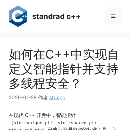
跳
至
standrad c++
菜
内
容
单
如何在C++中实现自
定义智能指针并支持
多线程安全？
2026-01-28
作者
stdcpp
在现代 C++ 开发中，智能指针
（
、
、
std::unique_ptr
std::shared_ptr
）已成为管理资源的标准工具。它
std::weak_ptr