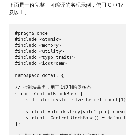
下面是一份完整、可编译的实现示例，使用 C++17
及以上。
#pragma once

#include <atomic>

#include <memory>

#include <utility>

#include <type_traits>

#include <iostream>

namespace detail {

// 控制块基类，用于实现删除器多态

struct ControlBlockBase {

    std::atomic<std::size_t> ref_count{1};

    virtual void destroy(void* ptr) noexcept 
    virtual ~ControlBlockBase() = default;

};
