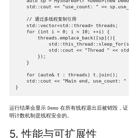
    auto sp = MySharedPtr <Demo>(new Demo(42)
    std::cout << "use_count: " << sp.use_cou
    // 通过多线程复制引用

    std::vector<std::thread> threads;

    for (int i = 0; i < 10; ++i) {

        threads.emplace_back([sp](){

            std::this_thread::sleep_for(std:
            std::cout << "Thread " << std::t
        });

    }

    for (auto& t : threads) t.join();

    std::cout << "Main end, use_count: " << 
}
运行结果会显示
在所有线程退出后被销毁，证
Demo
明计数机制是线程安全的。
5. 性能与可扩展性