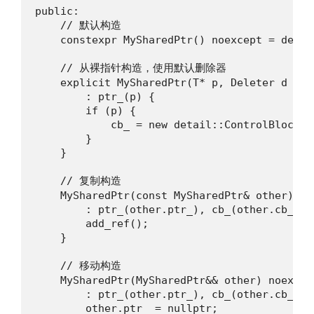
public:

    // 默认构造

    constexpr MySharedPtr() noexcept = defaul
    // 从裸指针构造，使用默认删除器

    explicit MySharedPtr(T* p, Deleter d = D
        : ptr_(p) {

        if (p) {

            cb_ = new detail::ControlBlock<T
        }

    }

    // 复制构造

    MySharedPtr(const MySharedPtr& other) noe
        : ptr_(other.ptr_), cb_(other.cb_) {

        add_ref();

    }

    // 移动构造

    MySharedPtr(MySharedPtr&& other) noexcept
        : ptr_(other.ptr_), cb_(other.cb_) {

        other.ptr_ = nullptr;
