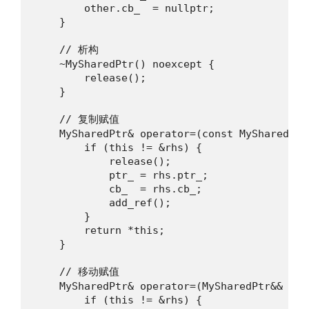
        other.cb_  = nullptr;

    }

    // 析构

    ~MySharedPtr() noexcept {

        release();

    }

    // 复制赋值

    MySharedPtr& operator=(const MySharedPtr
        if (this != &rhs) {

            release();

            ptr_ = rhs.ptr_;

            cb_  = rhs.cb_;

            add_ref();

        }

        return *this;

    }

    // 移动赋值

    MySharedPtr& operator=(MySharedPtr&& rhs)
        if (this != &rhs) {
