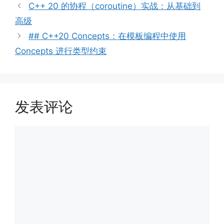
类
C++ 20 的协程（coroutine）实战：从基础到
高级
## C++20 Concepts：在模板编程中使用
Concepts 进行类型约束
发表评论
评
论