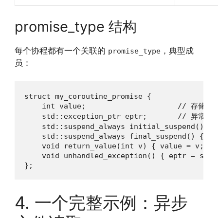
promise_type 结构
每个协程都有一个关联的
，典型成
promise_type
员：
struct my_coroutine_promise {

    int value;                     // 存储返
    std::exception_ptr eptr;       // 异常处理
    std::suspend_always initial_suspend() { r
    std::suspend_always final_suspend() { ret
    void return_value(int v) { value = v; }

    void unhandled_exception() { eptr = std:
};
4. 一个完整示例：异步