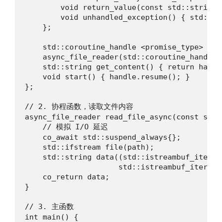
        void return_value(const std::string&
        void unhandled_exception() { std::ter
    };

    std::coroutine_handle <promise_type> hand
    async_file_reader(std::coroutine_handle 
    std::string get_content() { return handl
    void start() { handle.resume(); }

};

// 2. 协程函数，读取文件内容

async_file_reader read_file_async(const std:
    // 模拟 I/O 延迟

    co_await std::suspend_always{};

    std::ifstream file(path);

    std::string data((std::istreambuf_iterat
                     std::istreambuf_iterator
    co_return data;

}

// 3. 主函数

int main() {
