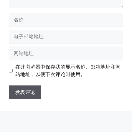
名
称
电
子
邮
网
箱
站
地
地
在此浏览器中保存我的显示名称、邮箱地址和网
址
址
站地址，以便下次评论时使用。