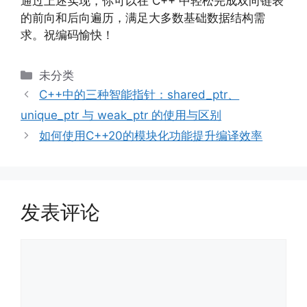
通过上述实现，你可以在 C++ 中轻松完成双向链表
的前向和后向遍历，满足大多数基础数据结构需
求。祝编码愉快！
分
未分类
类
C++中的三种智能指针：shared_ptr、
unique_ptr 与 weak_ptr 的使用与区别
如何使用C++20的模块化功能提升编译效率
发表评论
评
论