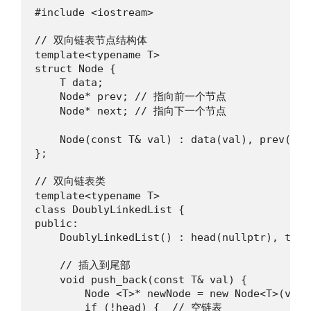
#include <iostream>

// 双向链表节点结构体

template<typename T>

struct Node {

    T data;

    Node* prev; // 指向前一个节点

    Node* next; // 指向下一个节点

    Node(const T& val) : data(val), prev(nul
};

// 双向链表类

template<typename T>

class DoublyLinkedList {

public:

    DoublyLinkedList() : head(nullptr), tail
    // 插入到尾部

    void push_back(const T& val) {

        Node <T>* newNode = new Node<T>(val);
        if (!head) {  // 空链表
