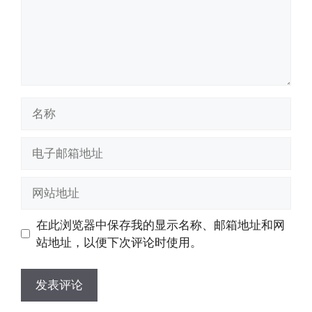
名
称
电
子
邮
网
箱
站
地
地
在此浏览器中保存我的显示名称、邮箱地址和网
址
址
站地址，以便下次评论时使用。