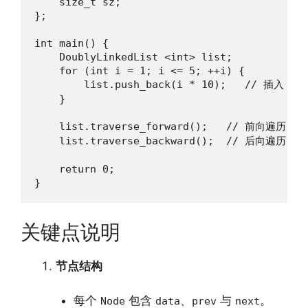
    size_t sz;

};

int main() {

    DoublyLinkedList <int> list;

    for (int i = 1; i <= 5; ++i) {

        list.push_back(i * 10);   // 插入 10,
    }

    list.traverse_forward();   // 前向遍历

    list.traverse_backward();  // 后向遍历

    return 0;

}
关键点说明
节点结构
每个
包含
、
与
。
Node
data
prev
next