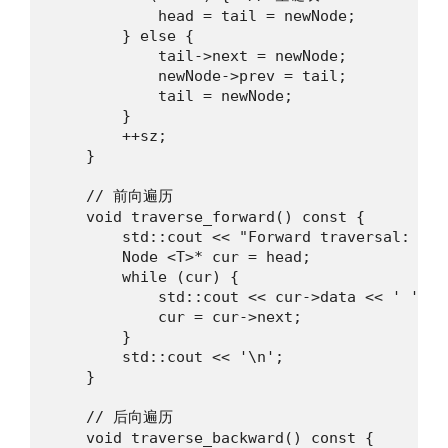
            head = tail = newNode;

        } else {

            tail->next = newNode;

            newNode->prev = tail;

            tail = newNode;

        }

        ++sz;

    }

    // 前向遍历

    void traverse_forward() const {

        std::cout << "Forward traversal: ";

        Node <T>* cur = head;

        while (cur) {

            std::cout << cur->data << ' ';

            cur = cur->next;

        }

        std::cout << '\n';

    }

    // 后向遍历

    void traverse_backward() const {
