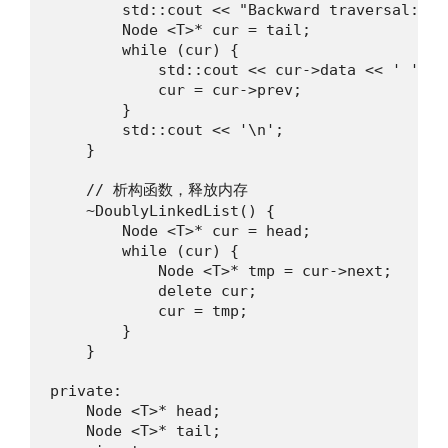
        std::cout << "Backward traversal: ";

        Node <T>* cur = tail;

        while (cur) {

            std::cout << cur->data << ' ';

            cur = cur->prev;

        }

        std::cout << '\n';

    }

    // 析构函数，释放内存

    ~DoublyLinkedList() {

        Node <T>* cur = head;

        while (cur) {

            Node <T>* tmp = cur->next;

            delete cur;

            cur = tmp;

        }

    }

private:

    Node <T>* head;

    Node <T>* tail;
