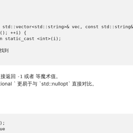
 std::vector<std::string>& vec, const std::string&
(); ++i) {

n static_cast <int>(i);

未找到

直接返回
或者
等魔术值。
-1
tional ` 更易于与 `std::nullopt` 直接对比。
;

e
