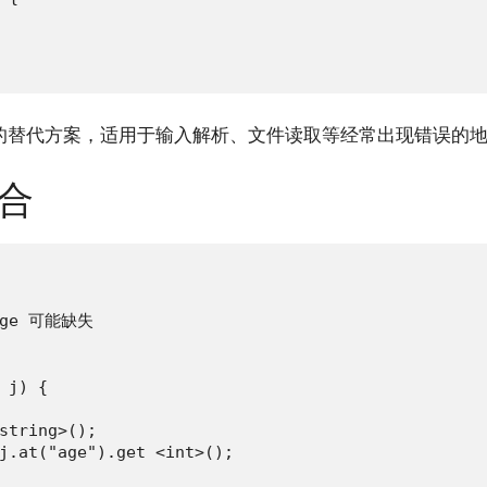
的替代方案，适用于输入解析、文件读取等经常出现错误的
结合
 age 可能缺失

 j) {

string>();

j.at("age").get <int>();
