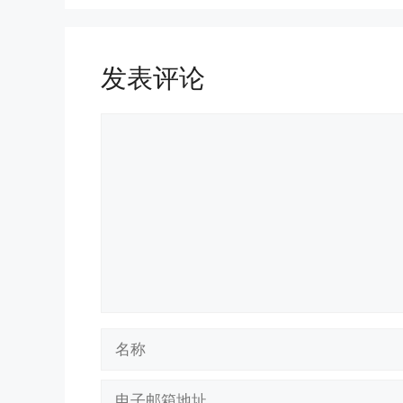
发表评论
评
论
名
称
电