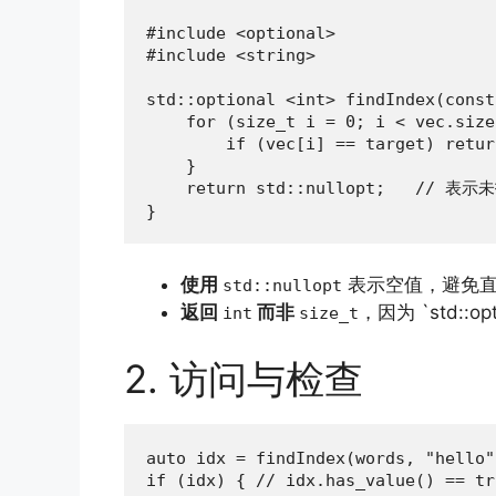
#include <optional>

#include <string>

std::optional <int> findIndex(const
    for (size_t i = 0; i < vec.size
        if (vec[i] == target) retur
    }

    return std::nullopt;   // 表示
}
使用
表示空值，避免
std::nullopt
返回
而非
，因为 `std::op
int
size_t
2. 访问与检查
auto idx = findIndex(words, "hello")
if (idx) { // idx.has_value() == tru