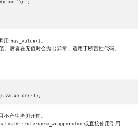
dx << '\n';

调用
。
has_value()
* 访问内部值。后者在无值时会抛出异常，适用于断言性代码。
).value_or(-1);
且不产生拷贝开销。
或直接使用引用。
nal<std::reference_wrapper<T>>