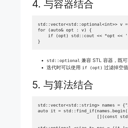
4. 与容器结合
std::vector<std::optional<int>> v =
for (auto& opt : v) {

    if (opt) std::cout << *opt << ' 
}
兼容 STL 容器，
std::optional
迭代时可以使用
过滤掉空
if (opt)
5. 与算法结合
std::vector<std::string> names = {"
auto it = std::find_if(names.begin(
                       [](const std
std::optional <size_t> pos = (it !=