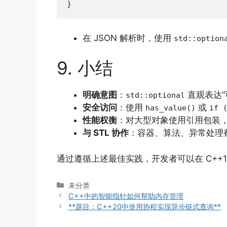
}
在 JSON 解析时，使用
std::option
9. 小结
明确意图
：
直观表达“
std::optional
安全访问
：使用
或
has_value()
if 
性能权衡
：对大型对象使用引用包装
与 STL 协作
：容器、算法、异常处理
通过遵循上述最佳实践，开发者可以在 C+
分
未分类
类
C++中的智能指针如何帮助内存管理
**题目：C++20中使用协程实现异步链式查询**