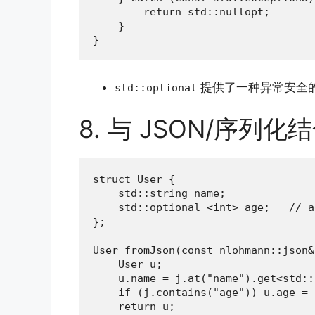
        return std::nullopt;

    }

}
提供了一种异常安全
std::optional
8. 与 JSON/序列化
struct User {

    std::string name;

    std::optional <int> age;   //
};

User fromJson(const nlohmann::json&
    User u;

    u.name = j.at("name").get<std::
    if (j.contains("age")) u.age = 
    return u;
