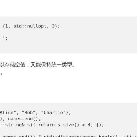
 {1, std::nullopt, 3};

';

既可以存储空值，又能保持统一类型。
值。
Alice", "Bob", "Charlie"};

), names.end(),

::string& s){ return s.size() > 4; });

 names.end()) ? std::distance(names.begin(), it) 