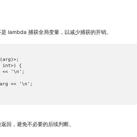
 lambda 捕获全局变量，以减少捕获的开销。
(arg)>;

 int>) {

 << '\n';

arg << '\n';

快返回，避免不必要的后续判断。