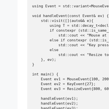
using Event = std::variant<MouseEve
void handleEvent(const Event& ev) {

    std::visit([](auto&& e){

        using T = std::decay_t<decl
        if constexpr (std::is_same_
            std::cout << "Mouse at 
        else if constexpr (std::is_
            std::cout << "Key press
        else

            std::cout << "Resize to
    }, ev);

}

int main() {

    Event ev1 = MouseEvent{100, 200}
    Event ev2 = KeyEvent{27};

    Event ev3 = ResizeEvent{800, 600
    handleEvent(ev1);

    handleEvent(ev2);

    handleEvent(ev3);
