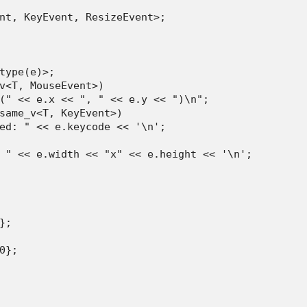
nt, KeyEvent, ResizeEvent>;

type(e)>;

v<T, MouseEvent>)

(" << e.x << ", " << e.y << ")\n";

same_v<T, KeyEvent>)

ed: " << e.keycode << '\n';

 " << e.width << "x" << e.height << '\n';

;

};
