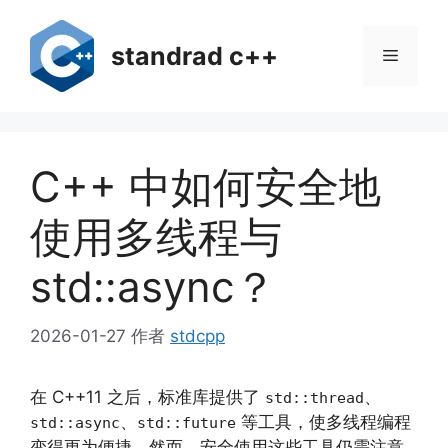
跳
至
standrad c++
菜
内
容
单
C++ 中如何安全地
使用多线程与
std::async？
2026-01-27
作者
stdcpp
在 C++11 之后，标准库提供了
、
std::thread
、
等工具，使多线程编程
std::async
std::future
变得更为便捷。然而，安全使用这些工具仍需注意