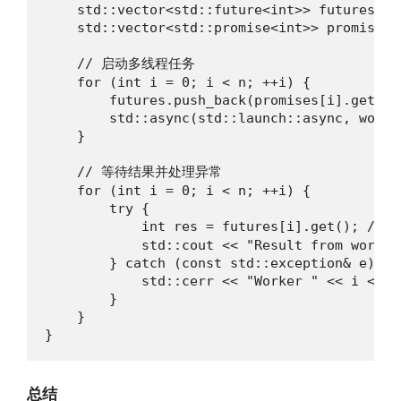
    std::vector<std::future<int>> futures;

    std::vector<std::promise<int>> promises(n
    // 启动多线程任务

    for (int i = 0; i < n; ++i) {

        futures.push_back(promises[i].get_fut
        std::async(std::launch::async, worke
    }

    // 等待结果并处理异常

    for (int i = 0; i < n; ++i) {

        try {

            int res = futures[i].get()
            std::cout << "Result from worker
        } catch (const std::exception& e) {

            std::cerr << "Worker " << i << "
        }

    }

}
总结