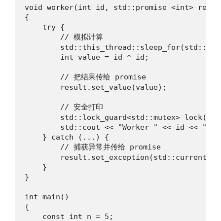
void worker(int id, std::promise <int> result
{

    try {

        // 模拟计算

        std::this_thread::sleep_for(std::chr
        int value = id * id;

        // 把结果传给 promise

        result.set_value(value);

        // 安全打印

        std::lock_guard<std::mutex> lock(io_m
        std::cout << "Worker " << id << " fin
    } catch (...) {

        // 捕获异常并传给 promise

        result.set_exception(std::current_exc
    }

}

int main()

{

    const int n = 5;
