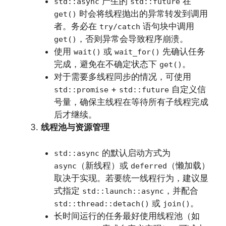
产生的
在
std::async
std::future
时会将线程抛出的异常转发到调用
get()
者。务必在
语句块中调用
try/catch
，否则异常会导致程序崩溃。
get()
使用
或
先确认任务
wait()
wait_for()
完成，避免在不确定状态下
。
get()
对于需要多线程同步的情况，可使用
+
自定义信
std::promise
std::future
号量，确保主线程在等待所有子线程完成
后才继续。
线程池与资源管理
的默认启动方式为
std::async
（新线程）或
（懒加载）
async
deferred
取决于实现。若要统一线程行为，建议显
式指定
，并配合
std::launch::async
或
。
std::thread::detach()
join()
长时间运行的任务最好使用线程池（如