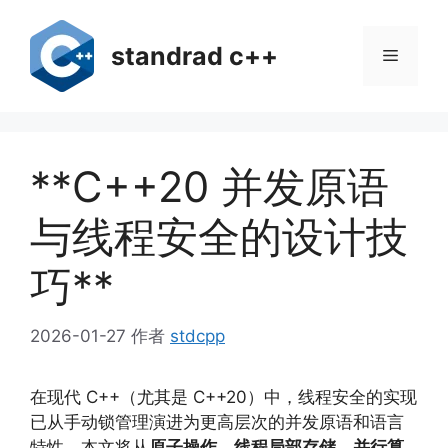
跳
至
standrad c++
菜
内
容
单
**C++20 并发原语
与线程安全的设计技
巧**
2026-01-27
作者
stdcpp
在现代 C++（尤其是 C++20）中，线程安全的实现
已从手动锁管理演进为更高层次的并发原语和语言
特性。本文将从
原子操作
、
线程局部存储
、
并行算