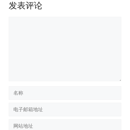
发表评论
评
论
名
称
电
子
邮
网
箱
站