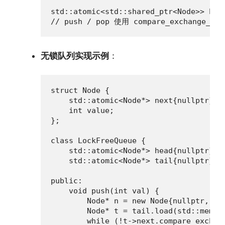
std::atomic<std::shared_ptr<Node>> head
// push / pop 使用 compare_exchange_wea
无锁队列实现示例
：
struct Node {

    std::atomic<Node*> next{nullptr};

    int value;

};

class LockFreeQueue {

    std::atomic<Node*> head{nullptr};

    std::atomic<Node*> tail{nullptr};

public:

    void push(int val) {

        Node* n = new Node{nullptr, val
        Node* t = tail.load(std::memory
        while (!t->next.compare_exchang