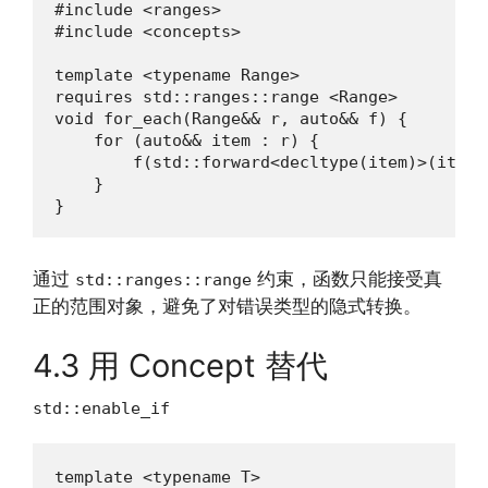
#include <ranges>

#include <concepts>

template <typename Range>

requires std::ranges::range <Range>

void for_each(Range&& r, auto&& f) {

    for (auto&& item : r) {

        f(std::forward<decltype(item)>(item))
    }

}
通过
约束，函数只能接受真
std::ranges::range
正的范围对象，避免了对错误类型的隐式转换。
4.3 用 Concept 替代
std::enable_if
template <typename T>
