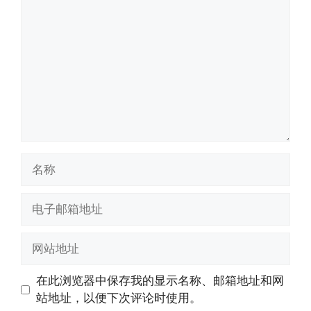
论
名
称
电
子
邮
网
箱
站
地
地
在此浏览器中保存我的显示名称、邮箱地址和网
址
址
站地址，以便下次评论时使用。