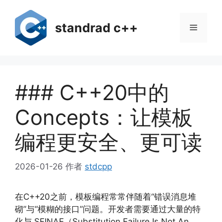
跳
至
standrad c++
菜
内
容
单
### C++20中的
Concepts：让模板
编程更安全、更可读
2026-01-26
作者
stdcpp
在C++20之前，模板编程常常伴随着“错误消息堆
砌”与“模糊的接口”问题。开发者需要通过大量的特
化与 SFINAE（Substitution Failure Is Not An