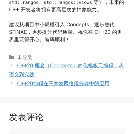
、
等），未来的
std::ranges
std::ranges::views
C++ 开发者将拥有更高层次的抽象能力。
建议从项目中小规模引入 Concepts，逐步替代
SFINAE，逐步提升代码质量。祝你在 C++20 的世
界里玩得开心、编码顺利！
分
未分类
类
C++20 概念（Concepts）简化模板元编程：从
语义到实践
C++20协程在高并发网络服务器中的应用
发表评论
评