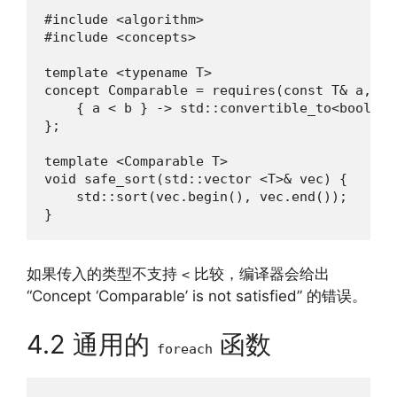
#include <algorithm>

#include <concepts>

template <typename T>

concept Comparable = requires(const T& a, con
    { a < b } -> std::convertible_to<bool>;

};

template <Comparable T>

void safe_sort(std::vector <T>& vec) {

    std::sort(vec.begin(), vec.end());

}
如果传入的类型不支持
比较，编译器会给出
<
“Concept ‘Comparable’ is not satisfied” 的错误。
4.2 通用的
函数
foreach