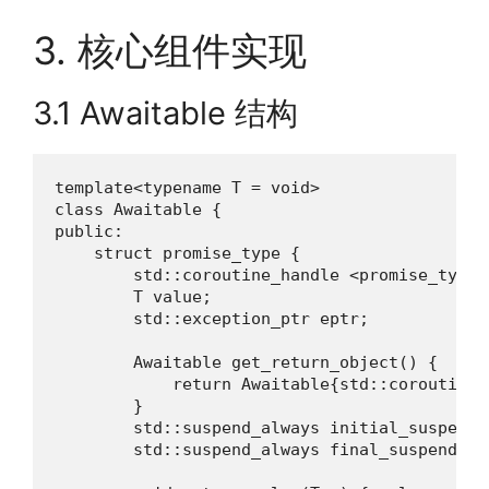
3. 核心组件实现
3.1 Awaitable 结构
template<typename T = void>

class Awaitable {

public:

    struct promise_type {

        std::coroutine_handle <promise_type>
        T value;

        std::exception_ptr eptr;

        Awaitable get_return_object() {

            return Awaitable{std::coroutine_
        }

        std::suspend_always initial_suspend(
        std::suspend_always final_suspend() 