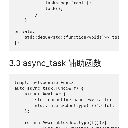
            tasks.pop_front();

            task();

        }

    }

private:

    std::deque<std::function<void()>> tasks;

};
3.3 async_task 辅助函数
template<typename Func>

auto async_task(Func&& f) {

    struct Awaiter {

        std::coroutine_handle<> caller;

        std::future<decltype(f())> fut;

    };

    return Awaitable<decltype(f())>{ 
