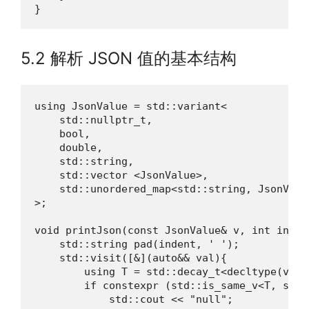
}
5.2 解析 JSON 值的基本结构
using JsonValue = std::variant<

    std::nullptr_t,

    bool,

    double,

    std::string,

    std::vector <JsonValue>,

    std::unordered_map<std::string, JsonValue
>;

void printJson(const JsonValue& v, int indent
    std::string pad(indent, ' ');

    std::visit([&](auto&& val){

        using T = std::decay_t<decltype(val)>
        if constexpr (std::is_same_v<T, std::
            std::cout << "null";
