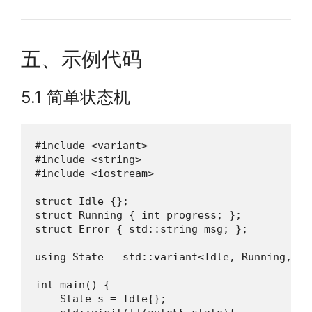
五、示例代码
5.1 简单状态机
#include <variant>

#include <string>

#include <iostream>

struct Idle {};

struct Running { int progress; };

struct Error { std::string msg; };

using State = std::variant<Idle, Running, Err
int main() {

    State s = Idle{};
