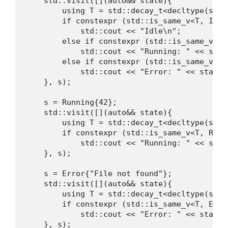
    std::visit([](auto&& state){

        using T = std::decay_t<decltype(state
        if constexpr (std::is_same_v<T, Idle>
            std::cout << "Idle\n";

        else if constexpr (std::is_same_v<T, 
            std::cout << "Running: " << stat
        else if constexpr (std::is_same_v<T, 
            std::cout << "Error: " << state.m
    }, s);

    s = Running{42};

    std::visit([](auto&& state){

        using T = std::decay_t<decltype(state
        if constexpr (std::is_same_v<T, Runni
            std::cout << "Running: " << stat
    }, s);

    s = Error{"File not found"};

    std::visit([](auto&& state){

        using T = std::decay_t<decltype(state
        if constexpr (std::is_same_v<T, Error
            std::cout << "Error: " << state.m
    }, s);
