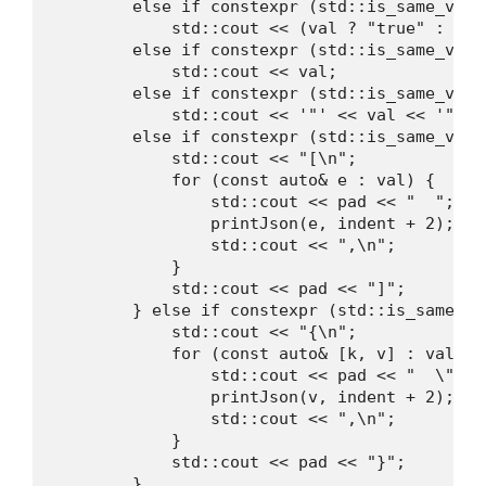
        else if constexpr (std::is_same_v<T, 
            std::cout << (val ? "true" : "fal
        else if constexpr (std::is_same_v<T, 
            std::cout << val;

        else if constexpr (std::is_same_v<T,
            std::cout << '"' << val << '"';

        else if constexpr (std::is_same_v<T,
            std::cout << "[\n";

            for (const auto& e : val) {

                std::cout << pad << "  ";

                printJson(e, indent + 2);

                std::cout << ",\n";

            }

            std::cout << pad << "]";

        } else if constexpr (std::is_same_v<
            std::cout << "{\n";

            for (const auto& [k, v] : val) {

                std::cout << pad << "  \"" <
                printJson(v, indent + 2);

                std::cout << ",\n";

            }

            std::cout << pad << "}";

        }
