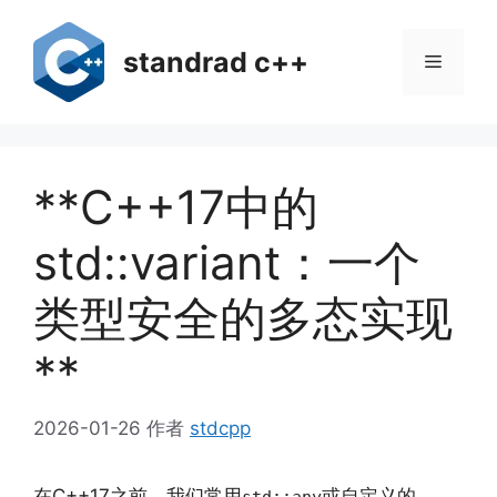
跳
至
standrad c++
菜
内
容
单
**C++17中的
std::variant：一个
类型安全的多态实现
**
2026-01-26
作者
stdcpp
在C++17之前，我们常用
或自定义的
std::any