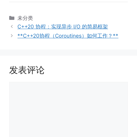
分
未分类
类
C++20 协程：实现异步 I/O 的简易框架
**C++20协程（Coroutines）如何工作？**
发表评论
评
论