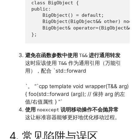
class BigObject {

public:

    BigObject() = default;

    BigObject(BigObject&& other) noex
    BigObject& operator=(BigObject&& 
};
避免在函数参数中使用
进行通用转发
T&&
这时应该使用
作为通用引用（万能引
T&&
用），配合 `std::forward
`。 “`cpp template void wrapper(T&& arg)
{ foo(std::forward (arg)); // 保持 arg 的左
值/右值属性 } “`
使用
说明移动操作不会抛异常
noexcept
这让标准容器能够更好地优化移动过程。
4. 常见陷阱与误区