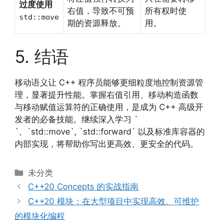
过度使用
右值，导致不可预
所有权时使
std::move
期的资源释放。
用。
5. 结语
移动语义让 C++ 程序员能够更细粒度地控制资源管
理，显著提升性能。掌握右值引用、移动构造函数
与移动赋值运算符的正确使用，是成为 C++ 高级开
发者的必备技能。继续深入学习 `
`、`std::move`, `std::forward` 以及标准库容器的
内部实现，将帮助你写出更高效、更安全的代码。
分
未分类
类
C++20 Concepts 的实战指南
C++20 模块：在大型项目中实现高效、可维护
的模块化编程