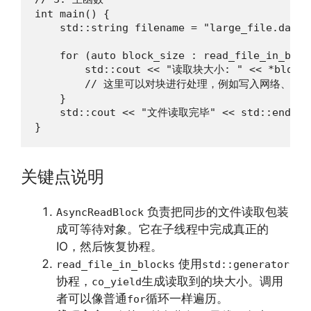
int main() {

    std::string filename = "large_file.dat";

    for (auto block_size : read_file_in_bloc
        std::cout << "读取块大小: " << *block_
        // 这里可以对块进行处理，例如写入网络、解码
    }

    std::cout << "文件读取完毕" << std::endl;

}
关键点说明
负责把同步的文件读取包装
AsyncReadBlock
成可等待对象。它在子线程中完成真正的
IO，然后恢复协程。
使用
read_file_in_blocks
std::generator
协程，
生成读取到的块大小。调用
co_yield
者可以像普通
循环一样遍历。
for