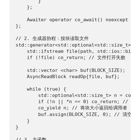
        }

    };

    Awaiter operator co_await() noexcept { r
};

// 2. 生成器协程：按块读取文件

std::generator<std::optional<std::size_t>> r
    std::ifstream file(path, std::ios::binary
    if (!file) co_return; // 文件打开失败

    std::vector <char> buf(BLOCK_SIZE);

    AsyncReadBlock readOp{file, buf};

    while (true) {

        std::optional<std::size_t> n = co_awa
        if (!n || *n == 0) co_return; // EOF

        co_yield n; // 将块大小返回给调用者

        buf.assign(BLOCK_SIZE, 0); // 清空缓
    }

}

// 3. 主函数
