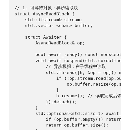
// 1. 可等待对象：异步读取块

struct AsyncReadBlock {

    std::ifstream& stream;

    std::vector <char> buffer;

    struct Awaiter {

        AsyncReadBlock& op;

        bool await_ready() const noexcept {
        void await_suspend(std::coroutine_ha
            // 异步模拟：在子线程中读取

            std::thread([h, &op = op]() mutab
                if (!op.stream.read(op.buffe
                    op.buffer.resize(op.stre
                }

                h.resume(); // 读取完成后恢复协
            }).detach();

        }

        std::optional<std::size_t> await_res
            if (op.buffer.empty()) return std
            return op.buffer.size();
