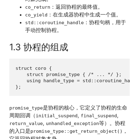
：返回协程的最终值。
co_return
：在生成器协程中生成一个值。
co_yield
：协程句柄，用于
std::coroutine_handle
手动控制协程。
1.3 协程的组成
struct coro {

    struct promise_type { /* ... */ };

    using handle_type = std::coroutine_handl
};
是协程的核心，它定义了协程的生命
promise_type
周期回调（
,
,
initial_suspend
final_suspend
,
等）。协程
return_value
unhandled_exception
的入口是
，
promise_type::get_return_object()
它返回协程对象本身。