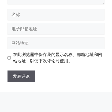
名
称
电
子
邮
网
箱
站
地
地
在此浏览器中保存我的显示名称、邮箱地址和网
址
址
站地址，以便下次评论时使用。