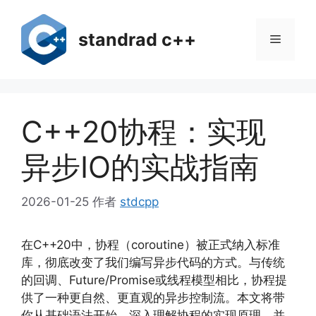
跳
至
standrad c++
菜
内
容
单
C++20协程：实现
异步IO的实战指南
2026-01-25
作者
stdcpp
在C++20中，协程（coroutine）被正式纳入标准
库，彻底改变了我们编写异步代码的方式。与传统
的回调、Future/Promise或线程模型相比，协程提
供了一种更自然、更直观的异步控制流。本文将带
你从基础语法开始，深入理解协程的实现原理，并