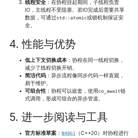
线程安全
：在协程挂起期间，子线程负责
IO，主线程不受阻塞。若IO完成后需要共享
数据，可通过
或锁机制保证安
std::atomic
全。
4. 性能与优势
低上下文切换成本
：协程在同一线程切换，
减少了线程切换开销。
简洁代码
：异步流程像同步代码一样直观，
易于维护。
可组合性
：协程可以嵌套，使用
链
co_await
式调用，形成可组合的异步管道。
5. 进一步阅读与工具
官方标准草案
：
（C++20）对协程进行
N4861