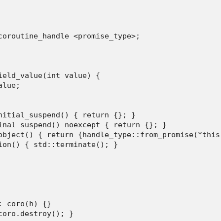
coroutine_handle <promise_type>;

eld_value(int value) {

lue;

nitial_suspend() { return {}; }

inal_suspend() noexcept { return {}; }

object() { return {handle_type::from_promise(*this)
ion() { std::terminate(); }

 coro(h) {}

oro.destroy(); }
