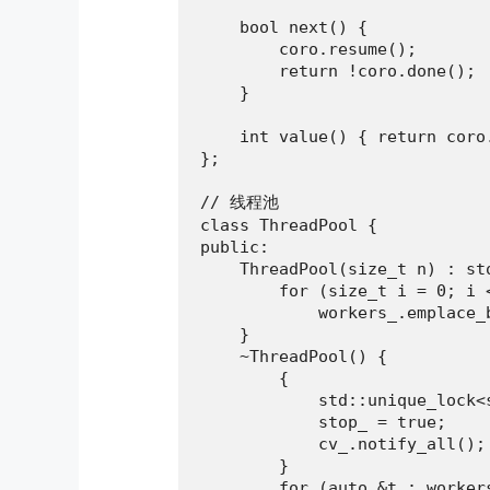
    bool next() {

        coro.resume();

        return !coro.done();

    }

    int value() { return coro
};

// 线程池

class ThreadPool {

public:

    ThreadPool(size_t n) : sto
        for (size_t i = 0; i <
            workers_.emplace_
    }

    ~ThreadPool() {

        {

            std::unique_lock<s
            stop_ = true;

            cv_.notify_all();

        }

        for (auto &t : workers