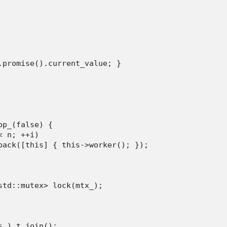
.promise().current_value; }

p_(false) {

 n; ++i)

back([this] { this->worker(); });

td::mutex> lock(mtx_);

_) t.join();
