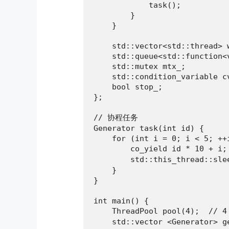
            task();

        }

    }

    std::vector<std::thread> w
    std::queue<std::function<v
    std::mutex mtx_;

    std::condition_variable cv
    bool stop_;

};

// 协程任务

Generator task(int id) {

    for (int i = 0; i < 5; ++i
        co_yield id * 10 + i
        std::this_thread::sle
    }

}

int main() {

    ThreadPool pool(4);  // 
    std::vector <Generator> ge