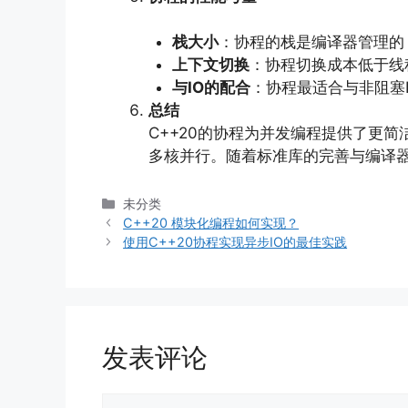
栈大小
：协程的栈是编译器管理的
上下文切换
：协程切换成本低于线
与IO的配合
：协程最适合与非阻塞IO
总结
C++20的协程为并发编程提供了更
多核并行。随着标准库的完善与编译器
分
未分类
类
C++20 模块化编程如何实现？
使用C++20协程实现异步IO的最佳实践
发表评论
评