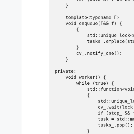
    }

    template<typename F>

    void enqueue(F&& f) {

        {

            std::unique_lock<s
            tasks_.emplace(std
        }

        cv_.notify_one();

    }

private:

    void worker() {

        while (true) {

            std::function<void
            {

                std::unique_l
                cv_.wait(lock
                if (stop_ && t
                task = std::mo
                tasks_.pop();

            }
