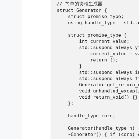
// 简单的协程生成器

struct Generator {

    struct promise_type;

    using handle_type = std::
    struct promise_type {

        int current_value;

        std::suspend_always yi
            current_value = va
            return {};

        }

        std::suspend_always i
        std::suspend_always f
        Generator get_return_
        void unhandled_except
        void return_void() {}

    };

    handle_type coro;

    Generator(handle_type h) :
    ~Generator() { if (coro) c