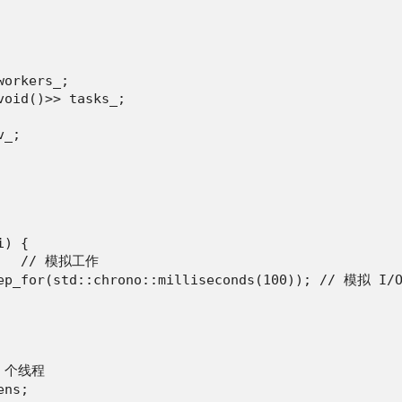
orkers_;

oid()>> tasks_;

_;

) {

;   // 模拟工作

ep_for(std::chrono::milliseconds(100)); // 模拟 I/O
4 个线程

ns;
