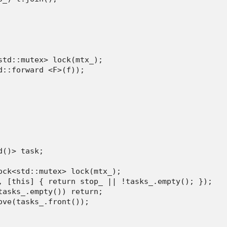
td::mutex> lock(mtx_);

::forward <F>(f));

()> task;

ock<std::mutex> lock(mtx_);

, [this] { return stop_ || !tasks_.empty(); });

asks_.empty()) return;

ve(tasks_.front());
