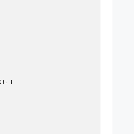
}; }
