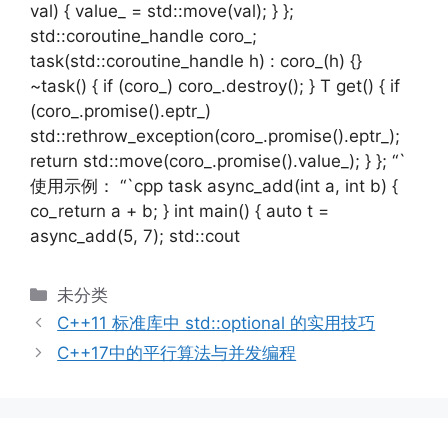
val) { value_ = std::move(val); } };
std::coroutine_handle coro_;
task(std::coroutine_handle h) : coro_(h) {}
~task() { if (coro_) coro_.destroy(); } T get() { if
(coro_.promise().eptr_)
std::rethrow_exception(coro_.promise().eptr_);
return std::move(coro_.promise().value_); } }; “`
使用示例： “`cpp task async_add(int a, int b) {
co_return a + b; } int main() { auto t =
async_add(5, 7); std::cout
分
未分类
类
C++11 标准库中 std::optional 的实用技巧
C++17中的平行算法与并发编程