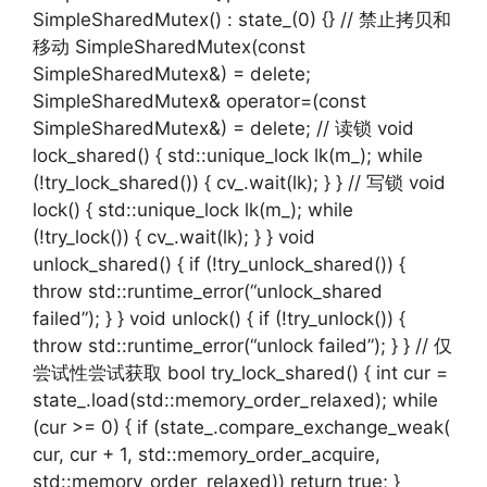
SimpleSharedMutex() : state_(0) {} // 禁止拷贝和
移动 SimpleSharedMutex(const
SimpleSharedMutex&) = delete;
SimpleSharedMutex& operator=(const
SimpleSharedMutex&) = delete; // 读锁 void
lock_shared() { std::unique_lock lk(m_); while
(!try_lock_shared()) { cv_.wait(lk); } } // 写锁 void
lock() { std::unique_lock lk(m_); while
(!try_lock()) { cv_.wait(lk); } } void
unlock_shared() { if (!try_unlock_shared()) {
throw std::runtime_error(“unlock_shared
failed”); } } void unlock() { if (!try_unlock()) {
throw std::runtime_error(“unlock failed”); } } // 仅
尝试性尝试获取 bool try_lock_shared() { int cur =
state_.load(std::memory_order_relaxed); while
(cur >= 0) { if (state_.compare_exchange_weak(
cur, cur + 1, std::memory_order_acquire,
std::memory_order_relaxed)) return true; }