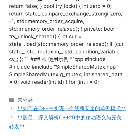
return false; } bool try_lock() { int zero = 0;
return state_.compare_exchange_strong( zero,
-1, std::memory_order_acquire,
std::memory_order_relaxed); } private: bool
try_unlock_shared() { int cur =
state_.load(std::memory_order_relaxed); if (cur
state_; std::mutex m_; std::condition_variable
cv_; }; “` ### 4. 使用示例 “`cpp #include
#include #include “SimpleSharedMutex.hpp”
SimpleSharedMutex g_mutex; int shared_data
= 0; void reader(int id) { for (int i = 0; i
分
未分类
类
**如何在C++中实现一个线程安全的单例模式**
**题目：深入解析C++20中的移动语义与完美
转发**