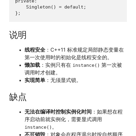
private:

    Singleton() = default;

};
说明
线程安全
：C++11 标准规定局部静态变量在
第一次使用时的初始化是线程安全的。
懒加载
：实例只有在
第一次被
instance()
调用时才创建。
实现简单
：无须显式锁。
缺点
无法在编译时控制实例化时间
：如果想在程
序启动前就实例化，需要显式调用
。
instance()
不可销毁
：对象会在程序退出时按自然顺序