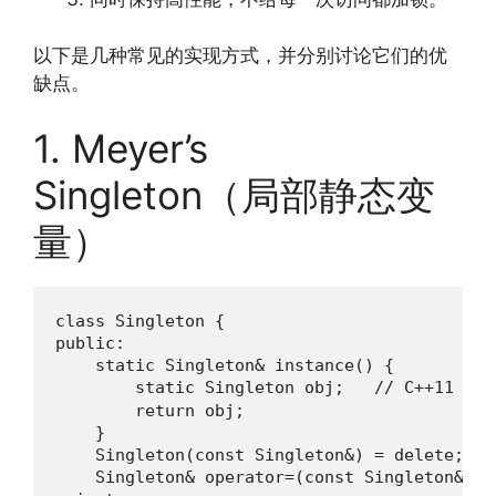
以下是几种常见的实现方式，并分别讨论它们的优
缺点。
1. Meyer’s
Singleton（局部静态变
量）
class Singleton {

public:

    static Singleton& instance() {

        static Singleton obj;   // C++1
        return obj;

    }

    Singleton(const Singleton&) = delete;

    Singleton& operator=(const Singleton&) = 