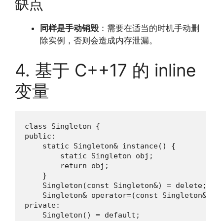
缺点
同样是手动销毁
：需要在适当的时机手动删
除实例，否则会造成内存泄漏。
4. 基于 C++17 的 inline
变量
class Singleton {

public:

    static Singleton& instance() {

        static Singleton obj;

        return obj;

    }

    Singleton(const Singleton&) = delete;

    Singleton& operator=(const Singleton&) = 
private:

    Singleton() = default;
