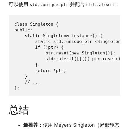
可以使用
并配合
：
std::unique_ptr
std::atexit
class Singleton {

public:

    static Singleton& instance() {

        static std::unique_ptr <Singleton> pt
        if (!ptr) {

            ptr.reset(new Singleton());

            std::atexit([](){ ptr.reset()
        }

        return *ptr;

    }

    // ...

};
总结
最推荐
：使用 Meyer’s Singleton（局部静态