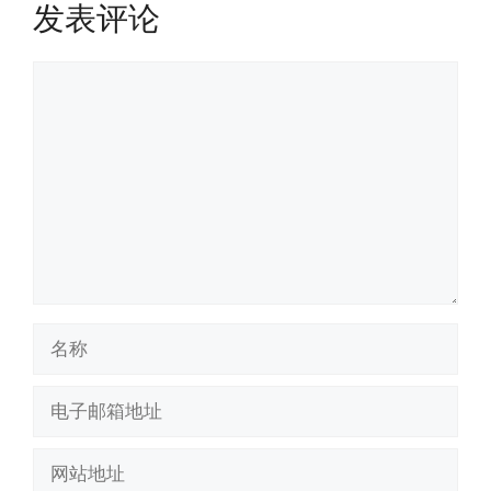
发表评论
评
论
名
称
电
子
邮
网
箱
站