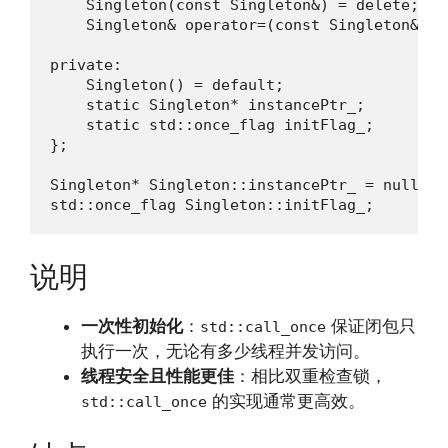
    Singleton(const Singleton&) = delete;

    Singleton& operator=(const Singleton&) = 
private:

    Singleton() = default;

    static Singleton* instancePtr_;

    static std::once_flag initFlag_;

};

Singleton* Singleton::instancePtr_ = nullptr;
std::once_flag Singleton::initFlag_;
说明
一次性初始化
：
保证闭包只
std::call_once
执行一次，无论有多少线程并发访问。
线程安全且性能更佳
：相比双重检查锁，
的实现通常更高效。
std::call_once