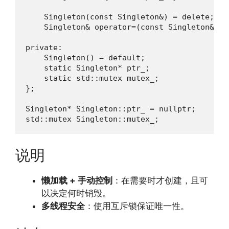
    Singleton(const Singleton&) = delete;

    Singleton& operator=(const Singleton&) = 
private:

    Singleton() = default;

    static Singleton* ptr_;

    static std::mutex mutex_;

};

Singleton* Singleton::ptr_ = nullptr;

std::mutex Singleton::mutex_;
说明
懒加载 + 手动控制
：在需要时才创建，且可
以决定何时销毁。
多线程安全
：使用互斥锁保证唯一性。