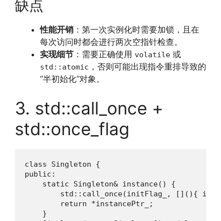
缺点
性能开销
：第一次实例化时需要加锁，且在
每次访问时都会进行两次空指针检查。
实现细节
：需要正确使用
或
volatile
，否则可能出现指令重排导致的
std::atomic
“半初始化”对象。
3. std::call_once +
std::once_flag
class Singleton {

public:

    static Singleton& instance() {

        std::call_once(initFlag_, [](){ inst
        return *instancePtr_;

    }
