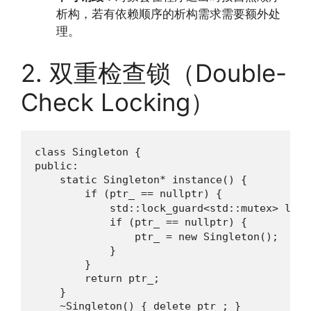
析构，若有依赖顺序的析构需求需要额外处
理。
2. 双重检查锁（Double-
Check Locking）
class Singleton {

public:

    static Singleton* instance() {

        if (ptr_ == nullptr) {            
            std::lock_guard<std::mutex> lock(
            if (ptr_ == nullptr) {        
                ptr_ = new Singleton();

            }

        }

        return ptr_;

    }

    ~Singleton() { delete ptr_; }
